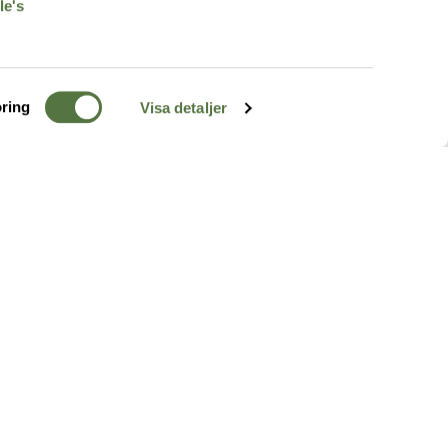
le's
ring
Visa detaljer
TERRÄNG
FÖLJ OSS
ss
k
r & Inspiration
arhet
a tjänster