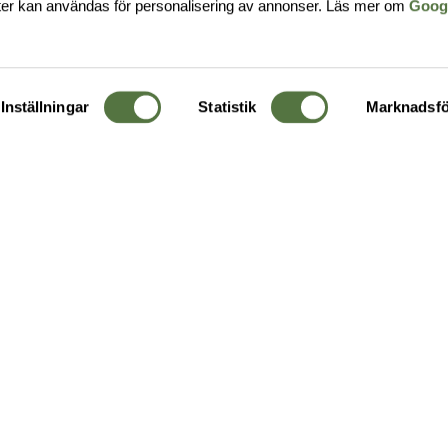
ter kan användas för personalisering av annonser. Läs mer om
Goog
Inställningar
Statistik
Marknadsfö
KUNDTJÄNST
OM 
Ångra order
Om o
Företagskund
Buti
g
Kontakta oss
Guide
Köpvillkor
Hållb
Personuppgiftspolicy
Ledig
Returer & byten