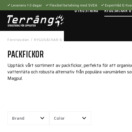
Leverans 1-3 dagar
Flexibel betalning med SVEA
Expertråd & Kval
UTRUSTNING
RYGGSÄCKAR &
Förstasidan
/
RYGGSÄCKAR & VÄSKOR
/
Tillbehör
/
Packfickor
PACKFICKOR
Upptäck vårt sortiment av packfickor, perfekta för att organise
vattentäta och robusta alternativ från populära varumärken s
Magpul.
Brand
Color