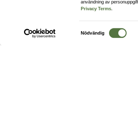
användning av personuppgif
Privacy Terms
.
Samtyckesval
Nödvändig
Hos oss hittar du produkter av högsta kvalitet från ledande
leverantörer i branschen. I vårt utbud hittar du allt ifrån
kängor,
ryggsäckar
och skalplagg till
utrustning
för fält, sjukvård, övnin
och
vapentillbehör
, för att bara nämna ett urval av våra drygt
20 000 produkter.