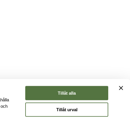
Tillåt alla
hålla
e och
Tillåt urval
r