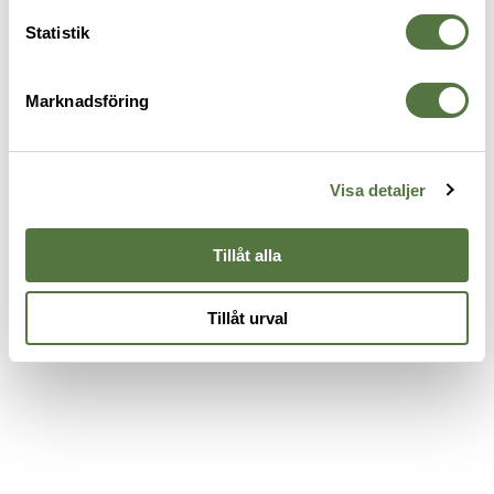
Handskhållare Vertikal
Handskhållare horisontell
98 kr
98 kr
Statistik
Marknadsföring
Visa detaljer
Tillåt alla
Tillåt urval