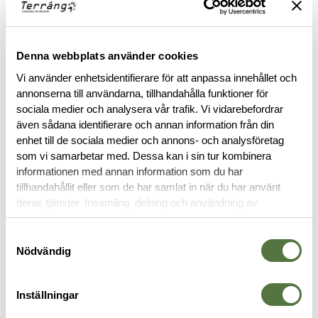
Denna webbplats använder cookies
SNIGEL
SNIGEL
Vi använder enhetsidentifierare för att anpassa innehållet och
Handskhållare 05 Icke elastisk
Dubbelfunktionshandskhållare
annonserna till användarna, tillhandahålla funktioner för
Black
sociala medier och analysera vår trafik. Vi vidarebefordrar
-09 Black
även sådana identifierare och annan information från din
115 kr
230 kr
enhet till de sociala medier och annons- och analysföretag
som vi samarbetar med. Dessa kan i sin tur kombinera
informationen med annan information som du har
tillhandahållit eller som de har samlat in när du har använt
deras tjänster. Insamling, delning och användning av
personuppgifter kan användas för personalisering av
annonser. Läs mer om
Google's Privacy Terms
.
Samtyckesval
Nödvändig
Inställningar
VEGA HOLSTERS
TACSAFE