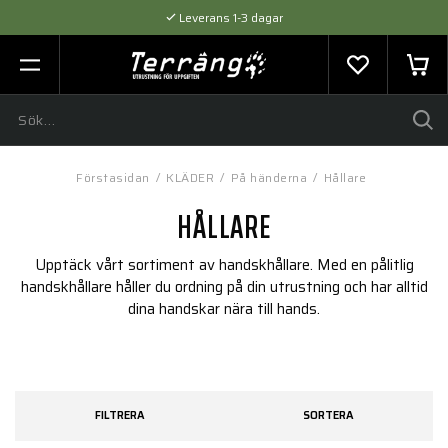
Leverans 1-3 dagar
Flexibel betalning med SVEA
Expertråd & Kvalitetsprodukter
Förstasidan
/
KLÄDER
/
På händerna
/
Hållare
HÅLLARE
Upptäck vårt sortiment av handskhållare. Med en pålitlig
handskhållare håller du ordning på din utrustning och har alltid
dina handskar nära till hands.
FILTRERA
SORTERA