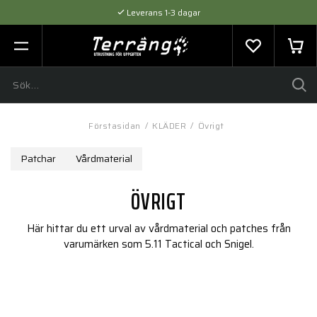
Leverans 1-3 dagar
Flexibel betalning med SVEA
Expertråd & Kvalitetsprodukter
Förstasidan
/
KLÄDER
/
Övrigt
Patchar
Vårdmaterial
ÖVRIGT
Här hittar du ett urval av vårdmaterial och patches från
varumärken som 5.11 Tactical och Snigel.