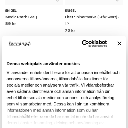
SNIGEL
SNIGEL
Medic Patch Grey
Litet Snipermärke (Grå/Svart) -
89 kr
12
70 kr
Denna webbplats använder cookies
Vi använder enhetsidentifierare för att anpassa innehållet och
annonserna till användarna, tillhandahålla funktioner för
sociala medier och analysera vår trafik. Vi vidarebefordrar
även sådana identifierare och annan information från din
enhet till de sociala medier och annons- och analysföretag
SNIGEL
SNIGEL
som vi samarbetar med. Dessa kan i sin tur kombinera
Hundmärke - 12
Litet Medicmärke - 16
informationen med annan information som du har
70 kr
50 kr
tillhandahållit eller som de har samlat in när du har använt
deras tjänster. Insamling, delning och användning av