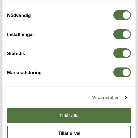
personuppgifter kan användas för personalisering av
annonser. Läs mer om
Google's Privacy Terms
.
Samtyckesval
Nödvändig
Inställningar
Statistik
SNIGEL
SNIGEL
Blå-Gulmärke - 16
Hundförar Patch. Liten.
Marknadsföring
69 kr
Grå/Svart
70 kr
Visa detaljer
Tillåt alla
Tillåt urval