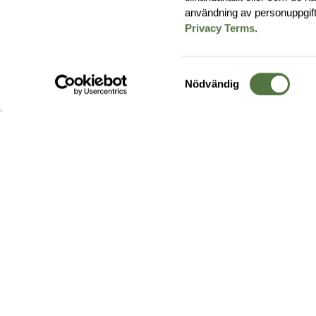
användning av personuppgif
Privacy Terms
.
Samtyckesval
Nödvändig
Hos oss hittar du produkter av högsta kvalitet från ledande
leverantörer i branschen. I vårt utbud hittar du allt ifrån
kängor,
ryggsäckar
och skalplagg till
utrustning
för fält, sjukvård, övnin
och
vapentillbehör
, för att bara nämna ett urval av våra drygt
20 000 produkter.