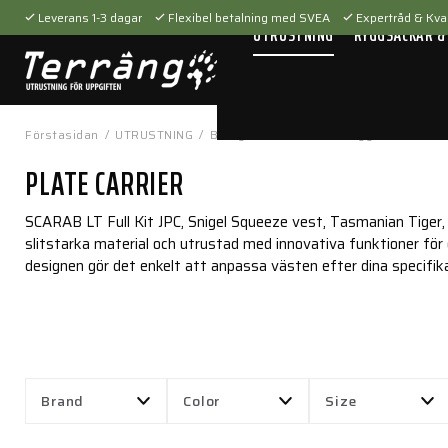
Leverans 1-3 dagar
Flexibel betalning med SVEA
Expertråd & Kval
UTRUSTNING
RYGGSÄCKAR &
Förstasidan
/
UTRUSTNING
/
Bärsystem
/
Västar & riggar
/
Plate ca
PLATE CARRIER
SCARAB LT Full Kit JPC, Snigel Squeeze vest, Tasmanian Tiger, 5.
slitstarka material och utrustad med innovativa funktioner för
designen gör det enkelt att anpassa västen efter dina specifika
Brand
Color
Size