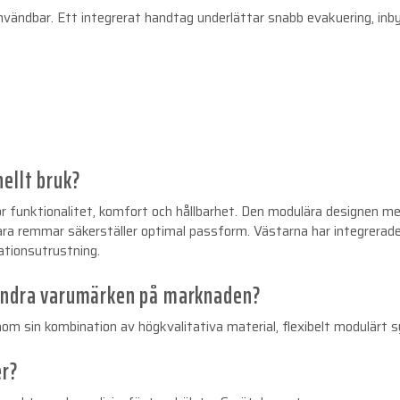
nvändbar. Ett integrerat handtag underlättar snabb evakuering, inb
nellt bruk?
för funktionalitet, komfort och hållbarhet. Den modulära designen m
ra remmar säkerställer optimal passform. Västarna har integrerade 
tionsutrustning.
ån andra varumärken på marknaden?
enom sin kombination av högkvalitativa material, flexibelt modulärt
er?