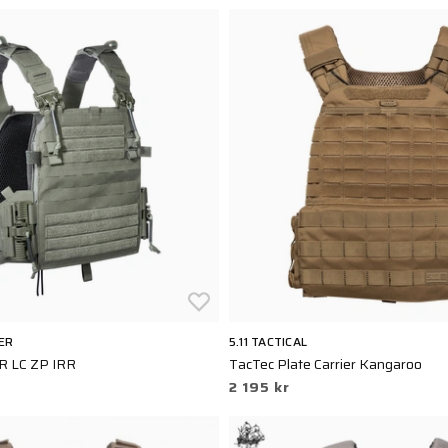
ER
5.11 TACTICAL
QR LC ZP IRR
TacTec Plate Carrier Kangaroo
2 195 kr