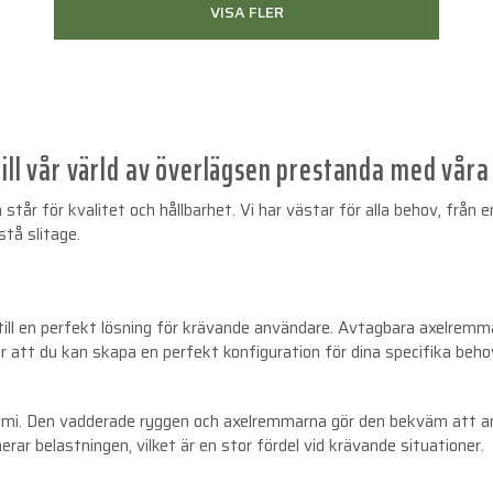
VISA FLER
ll vår värld av överlägsen prestanda med våra 
a står för kvalitet och hållbarhet. Vi har västar för alla behov, frå
stå slitage.
till en perfekt lösning för krävande användare. Avtagbara axelremm
r att du kan skapa en perfekt konfiguration för dina specifika beho
nomi. Den vadderade ryggen och axelremmarna gör den bekväm att an
ar belastningen, vilket är en stor fördel vid krävande situationer.