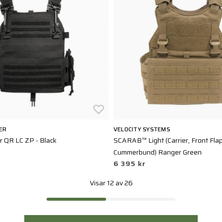
ER
VELOCITY SYSTEMS
er QR LC ZP - Black
SCARAB™ Light (Carrier, Front Flap
Cummerbund) Ranger Green
6 395 kr
Visar 12 av 26