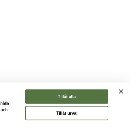
Tillåt alla
hålla
e och
Tillåt urval
r