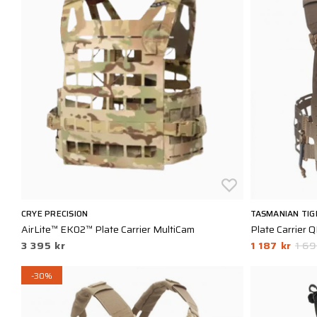
CRYE PRECISION
TASMANIAN TIG
AirLite™ EK02™ Plate Carrier MultiCam
Plate Carrier 
3 395 kr
1 187 kr
1 69
-30%