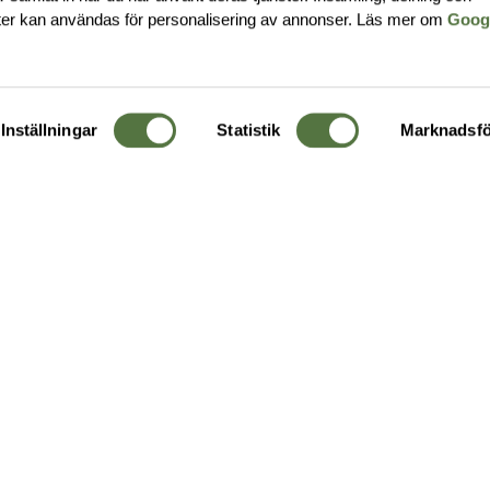
ter kan användas för personalisering av annonser. Läs mer om
Goog
Inställningar
Statistik
Marknadsfö
KUNDTJÄNST
OM 
Ångra order
Om o
Företagskund
Buti
g
Kontakta oss
Guide
Köpvillkor
Hållb
Personuppgiftspolicy
Ledig