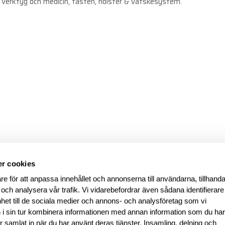
för verktyg och medicin, fästen, hölster & vätskesystem.
r cookies
re för att anpassa innehållet och annonserna till användarna, tillhanda
 och analysera vår trafik. Vi vidarebefordrar även sådana identifierar
nhet till de sociala medier och annons- och analysföretag som vi
i sin tur kombinera informationen med annan information som du ha
har samlat in när du har använt deras tjänster. Insamling, delning och