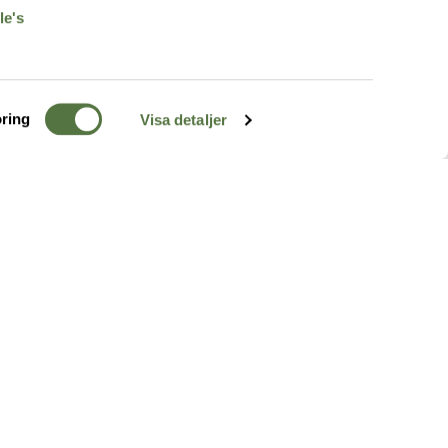
le's
ring
Visa detaljer
TERRÄNG
FÖLJ OSS
ss
k
r & Inspiration
arhet
a tjänster