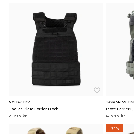
5.11 TACTICAL
TASMANIAN TIG
TacTec Plate Carrier Black
Plate Carrier 
2 195 kr
4 595 kr
-30%