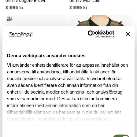
Gen IV Coyote Brown
Gen IV Multicam
3 895 kr
3 895 kr
Denna webbplats använder cookies
Vi använder enhetsidentifierare för att anpassa innehållet och
annonserna till användarna, tillhandahålla funktioner för
sociala medier och analysera vår trafik. Vi vidarebefordrar
VELOCITY SYSTEMS
VELOCITY SYSTEMS
även sådana identifierare och annan information från din
UW Chest Rig The Pusher Gen
UW Chest Rig The Pusher Gen
enhet till de sociala medier och annons- och analysföretag
VI Multicam
VI Ranger Green
som vi samarbetar med. Dessa kan i sin tur kombinera
4 695 kr
4 695 kr
informationen med annan information som du har
tillhandahållit eller som de har samlat in när du har använt
-30%
deras tjänster. Insamling, delning och användning av
personuppgifter kan användas för personalisering av
annonser. Läs mer om
Google's Privacy Terms
.
Samtyckesval