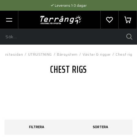
Leverans 1-3 dagar
Flexibel betalning med SVEA
Expertråd & Kvalitetsprodukter
Förstasidan
/
UTRUSTNING
/
Bärsystem
/
Västar & riggar
/
Chest rigs
CHEST RIGS
FILTRERA
SORTERA