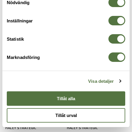
Nödvändig
Inställningar
Statistik
TASMANIAN TIGER
HALEY STRATEGIC
Combi Rig QR Olive
D3CR Micro Placard - Grey
2 097 kr
2 995 kr
3 495 kr
Marknadsföring
Visa detaljer
Tillåt alla
Tillåt urval
HALEY STRATEGIC
HALEY STRATEGIC