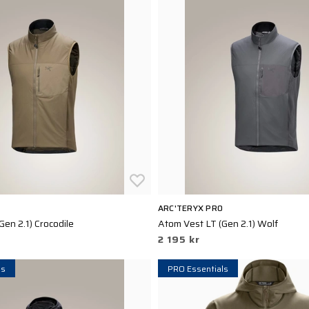
ARC'TERYX PRO
en 2.1) Crocodile
Atom Vest LT (Gen 2.1) Wolf
2 195 kr
ls
PRO Essentials