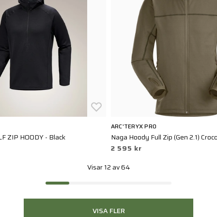
ARC'TERYX PRO
F ZIP HOODY - Black
Naga Hoody Full Zip (Gen 2.1) Croco
2 595 kr
Visar 12 av 64
VISA FLER