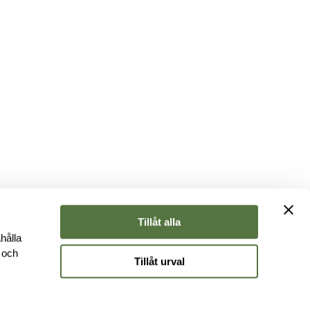
Tillåt alla
hålla
e och
Tillåt urval
r