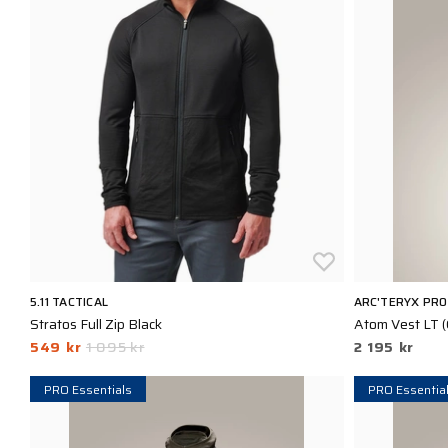
5.11 TACTICAL
ARC'TERYX PRO
Stratos Full Zip Black
Atom Vest LT (G
549 kr
1 095 kr
2 195 kr
PRO Essentials
PRO Essentia