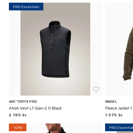
PRO Essentials
ARC'TERYX PRO
SNIGEL
Atom Vest LT (Gen 2.1) Black
Fleece Jacket 1
2 195 kr
1 575 kr
-50%
PRO Essentia