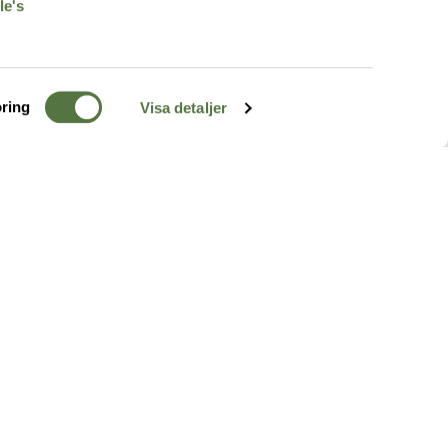
le's
ring
Visa detaljer
TERRÄNG
FÖLJ OSS
ss
k
r & Inspiration
arhet
a tjänster