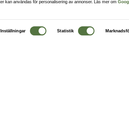
ter kan användas för personalisering av annonser. Läs mer om
Goog
Inställningar
Statistik
Marknadsfö
KUNDTJÄNST
OM 
Ångra order
Om o
Företagskund
Buti
g
Kontakta oss
Guide
Köpvillkor
Hållb
Personuppgiftspolicy
Ledig
Returer & byten