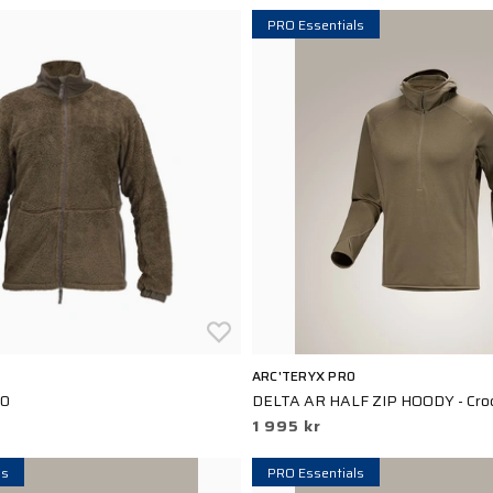
PRO Essentials
ARC'TERYX PRO
.0
DELTA AR HALF ZIP HOODY - Croc
1 995 kr
ls
PRO Essentials