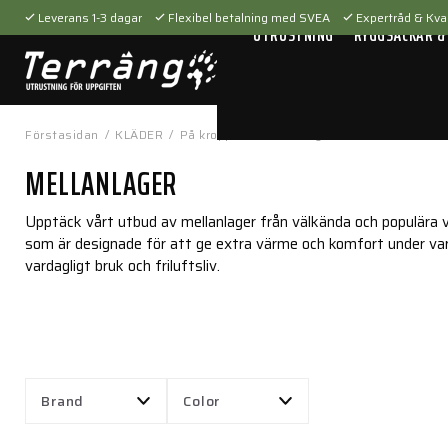
Leverans 1-3 dagar
Flexibel betalning med SVEA
Expertråd & Kval
UTRUSTNING
RYGGSÄCKAR &
Förstasidan
/
KLÄDER
/
På kroppen
/
Mellanlager
MELLANLAGER
Upptäck vårt utbud av mellanlager från välkända och populära v
som är designade för att ge extra värme och komfort under var
vardagligt bruk och friluftsliv.
Brand
Color