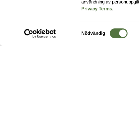
användning av personuppgif
Privacy Terms
.
Samtyckesval
Nödvändig
Hos oss hittar du produkter av högsta kvalitet från ledande
leverantörer i branschen. I vårt utbud hittar du allt ifrån
kängor,
ryggsäckar
och skalplagg till
utrustning
för fält, sjukvård, övnin
och
vapentillbehör
, för att bara nämna ett urval av våra drygt
20 000 produkter.