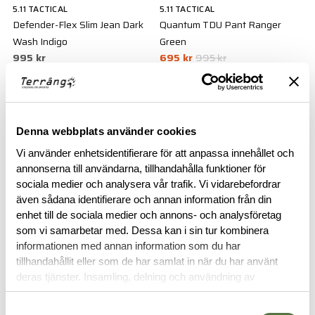
5.11 TACTICAL
5.11 TACTICAL
Defender-Flex Slim Jean Dark
Quantum TDU Pant Ranger
Wash Indigo
Green
995 kr
695 kr
995 kr
Legitimering krävs
PRO Mission
Denna webbplats använder cookies
Vi använder enhetsidentifierare för att anpassa innehållet och
annonserna till användarna, tillhandahålla funktioner för
sociala medier och analysera vår trafik. Vi vidarebefordrar
även sådana identifierare och annan information från din
enhet till de sociala medier och annons- och analysföretag
som vi samarbetar med. Dessa kan i sin tur kombinera
ARC'TERYX PRO
5.11 TACTICAL
Assault Pant AR Gen2 Wolf
informationen med annan information som du har
Apex Pant Black
tillhandahållit eller som de har samlat in när du har använt
3 995 kr
995 kr
deras tjänster. Insamling, delning och användning av
-30%
-30%
personuppgifter kan användas för personalisering av
annonser. Läs mer om
Google's Privacy Terms
.
Samtyckesval