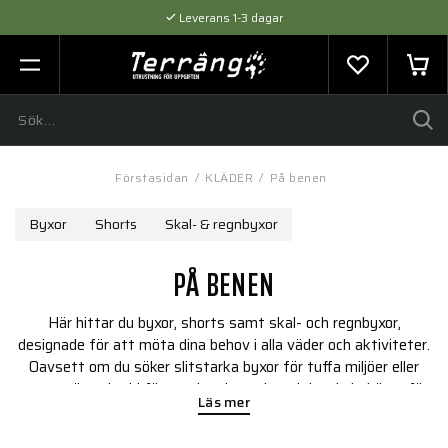
Leverans 1-3 dagar
Flexibel betalning med SVEA
Expertråd & Kvalitetsprodukter
Förstasidan
/
KLÄDER
/
På benen
Byxor
Shorts
Skal- & regnbyxor
PÅ BENEN
Här hittar du byxor, shorts samt skal- och regnbyxor,
designade för att möta dina behov i alla väder och aktiviteter.
Oavsett om du söker slitstarka byxor för tuffa miljöer eller
vattentäta skydd för regniga dagar, har vi det du behöver för
Läs mer
att hålla dig torr, bekväm och redo för alla utmaningar.