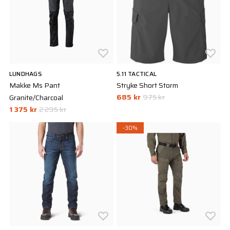
LUNDHAGS
5.11 TACTICAL
Makke Ms Pant
Stryke Short Storm
685 kr
975 kr
Granite/Charcoal
1 375 kr
2 295 kr
-30%