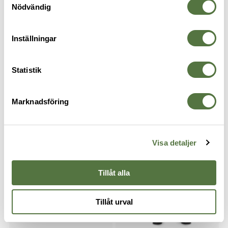
Nödvändig
Inställningar
Statistik
5.11 TACTICAL
5.11 TACTICAL
Stryke Short Black
Stryke Short Khaki
Marknadsföring
685 kr
975 kr
685 kr
975 kr
-30%
Visa detaljer
Tillåt alla
Tillåt urval