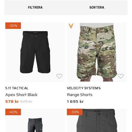
FILTRERA
SORTERA
-30%
5.11 TACTICAL
VELOCITY SYSTEMS
Apex Short Black
Range Shorts
578 kr
825 kr
1 695 kr
-40%
-30%