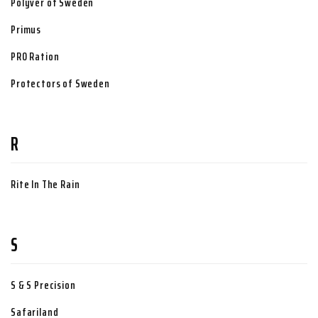
Polyver of Sweden
Primus
PRO Ration
Protectors of Sweden
R
Rite In The Rain
S
S & S Precision
Safariland