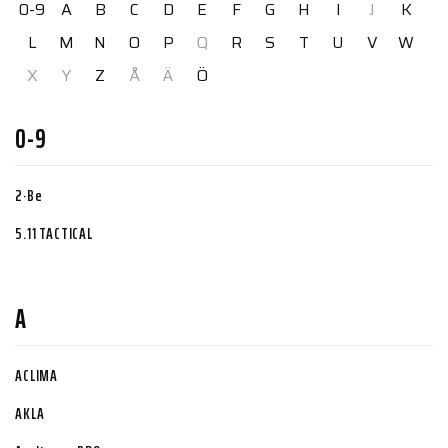
0-9
A
B
C
D
E
F
G
H
I
J
K
L
M
N
O
P
Q
R
S
T
U
V
W
X
Y
Z
Å
Ä
Ö
0-9
2·Be
5.11 TACTICAL
A
ACLIMA
AKLA