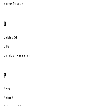
Norse Rescue
O
Oakley SI
OTG
Outdoor Research
P
Petzl
Point6