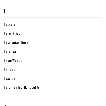
T
Tacsafe
Talon Grips
Tasmanian Tiger
Tatonka
Team Wendy
Terräng
Texstar
Total Control Handcuffs