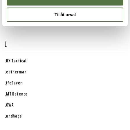
KEY-BAK
Tillåt urval
Krylon
L
LBX Tactical
Leatherman
LifeSaver
LMT Defence
LOWA
Lundhags