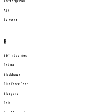
Arc'teryx PRO
ASP
Axiostat
B
B&T Industries
Bekina
Blackhawk
Blue Force Gear
Blueguns
Bola