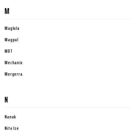
M
Maglula
Magpul
MDT
Mechanix
Mergerra
N
Nanuk
Nite Ize