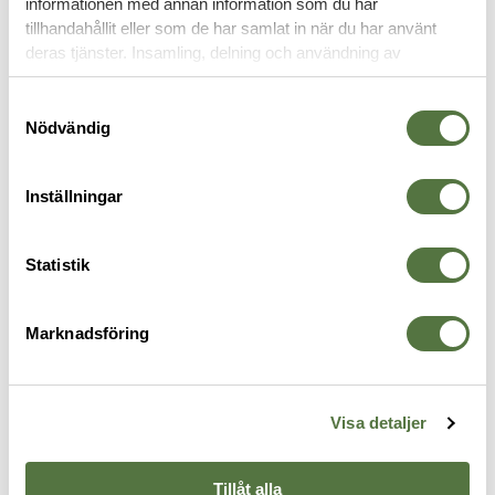
informationen med annan information som du har
H
tillhandahållit eller som de har samlat in när du har använt
deras tjänster. Insamling, delning och användning av
personuppgifter kan användas för personalisering av
Haley Strategic
annonser. Läs mer om
Google's Privacy Terms
.
Samtyckesval
Hatch
Nödvändig
Hestra PRO
Inställningar
I
Statistik
ITW NEXUS
Marknadsföring
K
Visa detaljer
Katadyn
Tillåt alla