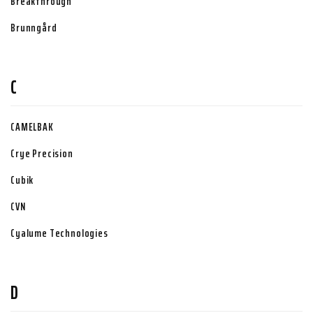
Breakthrough
Brunngård
C
CAMELBAK
Crye Precision
Cubik
CVN
Cyalume Technologies
D