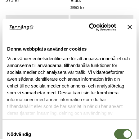
Black
290 kr
Denna webbplats använder cookies
Vi använder enhetsidentifierare för att anpassa innehållet och
annonserna till användarna, tillhandahålla funktioner för
sociala medier och analysera vår trafik. Vi vidarebefordrar
även sådana identifierare och annan information från din
SNUGPAK
SNUGPAK
enhet till de sociala medier och annons- och analysföretag
Grab A4 WGTE Black
Grab A4 WGTE Olive
som vi samarbetar med. Dessa kan i sin tur kombinera
345 kr
345 kr
informationen med annan information som du har
tillhandahållit eller som de har samlat in när du har använt
deras tjänster. Insamling, delning och användning av
personuppgifter kan användas för personalisering av
annonser. Läs mer om
Google's Privacy Terms
.
Samtyckesval
Nödvändig