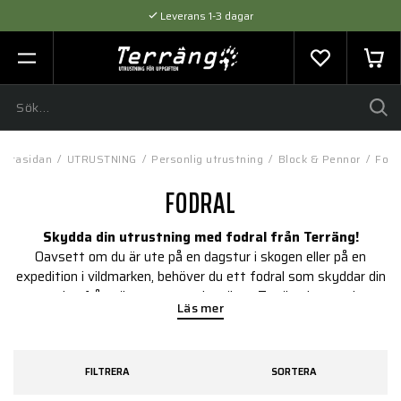
Leverans 1-3 dagar
Flexibel betalning med SVEA
Expertråd & Kvalitetsprodukter
rstasidan
/
UTRUSTNING
/
Personlig utrustning
/
Block & Pennor
/
Fodr
FODRAL
Skydda din utrustning med fodral från Terräng!
Oavsett om du är ute på en dagstur i skogen eller på en
expedition i vildmarken, behöver du ett fodral som skyddar din
utrustning från väta, smuts och stötar. Terräng har ett brett
Läs mer
utbud av fodral från välkända märken som Rite in the Rain,
Magpul, Tasmanian Tiger och Snigel.
FILTRERA
SORTERA