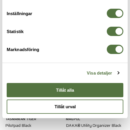
Inställningar
Statistik
TASMANIAN TIGER
TASMANIAN TIGER
Field Book A6 Black
Field Book A6 Olive
235 kr
235 kr
Marknadsföring
Visa detaljer
Tillåt alla
Tillåt urval
TASMANIAN TIGER
MAGPUL
Pilotpad Black
DAKA® Utility Organizer Black