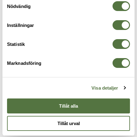
Nödvändig
Inställningar
SNIGEL
SNIGEL
Statistik
Blå-Gulmärke - 16
Hundförar Patch. Liten.
69 kr
Grå/Svart
Marknadsföring
70 kr
Visa detaljer
Tillåt alla
Tillåt urval