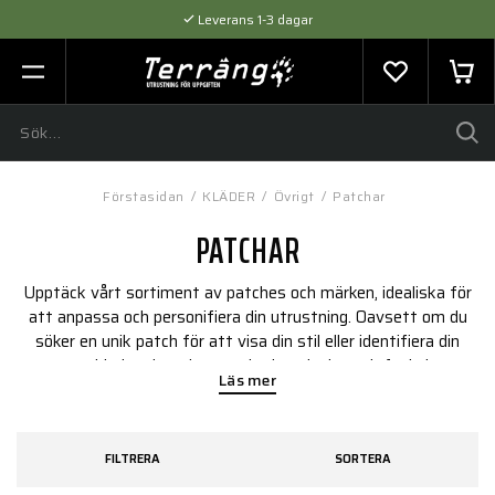
Leverans 1-3 dagar
Flexibel betalning med SVEA
Expertråd & Kvalitetsprodukter
Förstasidan
/
KLÄDER
/
Övrigt
/
Patchar
PATCHAR
Upptäck vårt sortiment av patches och märken, idealiska för
att anpassa och personifiera din utrustning. Oavsett om du
söker en unik patch för att visa din stil eller identifiera din
grupp, erbjuder vi ett brett utbud av design och funktioner.
Läs mer
FILTRERA
SORTERA