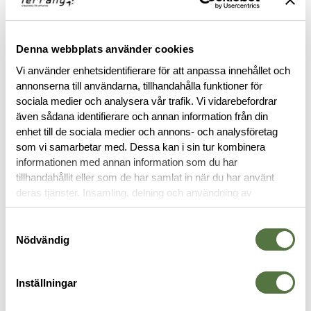
Denna webbplats använder cookies
SUREFIRE
SUREFIRE
Vi använder enhetsidentifierare för att anpassa innehållet och
Dual SW/Tail Cap M3XX M6XX
Remote switch DS07
annonserna till användarna, tillhandahålla funktioner för
2 895 kr
Scoutlight
sociala medier och analysera vår trafik. Vi vidarebefordrar
3 095 kr
även sådana identifierare och annan information från din
enhet till de sociala medier och annons- och analysföretag
Visar 12 av 45
som vi samarbetar med. Dessa kan i sin tur kombinera
informationen med annan information som du har
tillhandahållit eller som de har samlat in när du har använt
deras tjänster. Insamling, delning och användning av
VISA FLER
personuppgifter kan användas för personalisering av
annonser. Läs mer om
Google's Privacy Terms
.
Samtyckesval
Nödvändig
Välkommen till vår värld av överlägsen
Inställningar
prestanda med vapenlampor