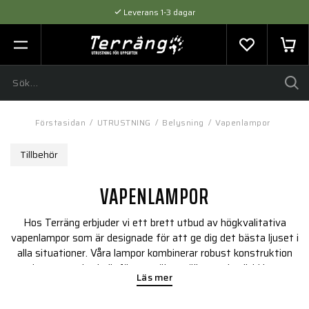
Leverans 1-3 dagar
Flexibel betalning med SVEA
Expertråd & Kvalitetsprodukter
Förstasidan
/
UTRUSTNING
/
Belysning
/
Vapenlampor
Tillbehör
VAPENLAMPOR
Hos Terräng erbjuder vi ett brett utbud av högkvalitativa
vapenlampor som är designade för att ge dig det bästa ljuset i
alla situationer. Våra lampor kombinerar robust konstruktion
med avancerad teknik för att säkerställa att du alltid har ett
Läs mer
pålitligt ljusverktyg när du behöver det. Utforska vårt
sortiment och hitta den vapenlampa som bäst passar dina