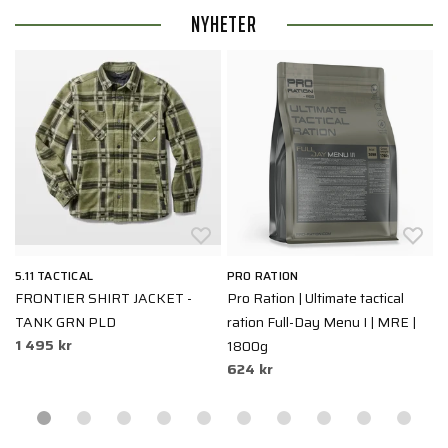
NYHETER
5.11 TACTICAL
PRO RATION
B
FRONTIER SHIRT JACKET -
Pro Ration | Ultimate tactical
H
TANK GRN PLD
ration Full-Day Menu I | MRE |
M
1 495 kr
1800g
R
624 kr
8