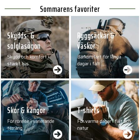
Sommarens favoriter
Skydds- &
Ryggsäckar &
solglasögon
väskor
Skydd och komfort i
Bärkomfort för långa
starkt ljus
dagar i fält
Skor & kängor
T-shirts
För rörelse i varierande
För varma dagar i fält och
terräng
natur