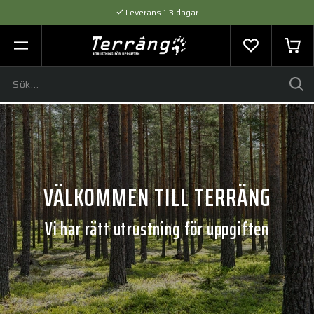
Leverans 1-3 dagar
Flexibel betalning med SVEA
Expertråd & Kvalitetsprodukter
VÄLKOMMEN TILL TERRÄNG
Vi har rätt utrustning för uppgiften