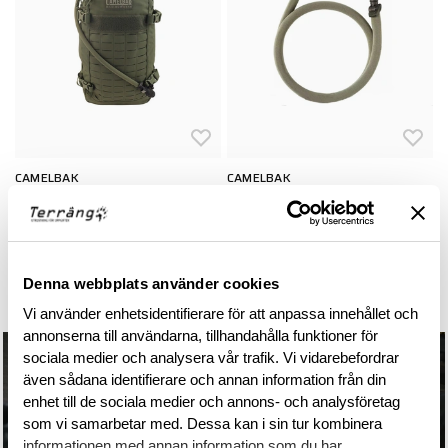
CAMELBAK
CAMELBAK
C
MILTAC HAWG
Replacement Tube, Foliage
F
1 747 kr
2 495 kr
2
Green
242 kr
345 kr
Denna webbplats använder cookies
Vi använder enhetsidentifierare för att anpassa innehållet och
annonserna till användarna, tillhandahålla funktioner för
sociala medier och analysera vår trafik. Vi vidarebefordrar
även sådana identifierare och annan information från din
enhet till de sociala medier och annons- och analysföretag
som vi samarbetar med. Dessa kan i sin tur kombinera
informationen med annan information som du har