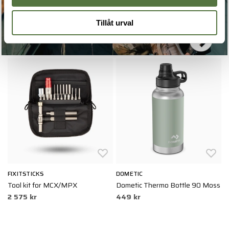
Vandring & friluftsliv
Tillåt urval
Utrustning för vistelse & rörelse i naturen
FIXITSTICKS
DOMETIC
B
Tool kit for MCX/MPX
Dometic Thermo Bottle 90 Moss
M
2 575 kr
449 kr
8