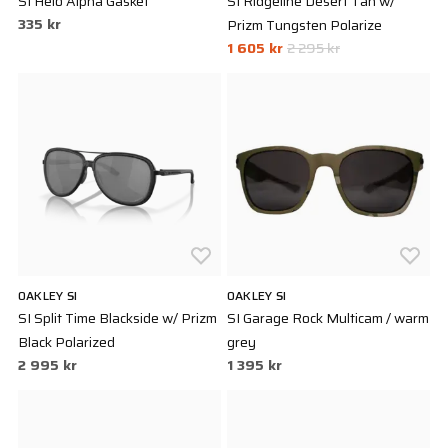
SI Helo Alpha Gasket
SI Ridgeline Desert Tan w/
335 kr
Prizm Tungsten Polarize
1 605 kr
2 295 kr
OAKLEY SI
OAKLEY SI
SI Split Time Blackside w/ Prizm
SI Garage Rock Multicam / warm
Black Polarized
grey
2 995 kr
1 395 kr