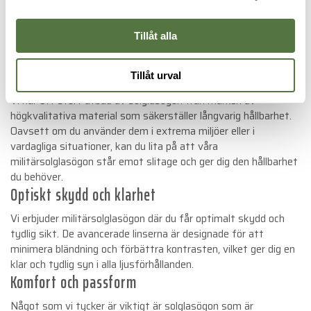
dig. Vi erbjuder ett brett utbud av militärsolglasögon från
välkända märken som bland Magpul, ESS och Oakley, kända för
Tillåt alla
sin funktionalitet, komfort och hållbarhet. Våra solglasögon
ger optimalt skydd och klarhet i de mest krävande situationer.
Kvalitet och hållbarhet
Tillåt urval
Vi har ett stort utbud av solglasögon från märken av
högkvalitativa material som säkerställer långvarig hållbarhet.
Oavsett om du använder dem i extrema miljöer eller i
vardagliga situationer, kan du lita på att våra
militärsolglasögon står emot slitage och ger dig den hållbarhet
du behöver.
Optiskt skydd och klarhet
Vi erbjuder militärsolglasögon där du får optimalt skydd och
tydlig sikt. De avancerade linserna är designade för att
minimera bländning och förbättra kontrasten, vilket ger dig en
klar och tydlig syn i alla ljusförhållanden.
Komfort och passform
Något som vi tycker är viktigt är solglasögon som är