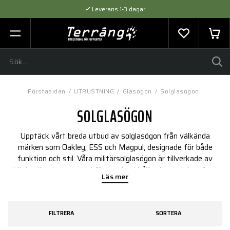
Leverans 1-3 dagar
Flexibel betalning med SVEA
Expertråd & Kvalitetsprodukter
Förstasidan
/
UTRUSTNING
/
Glasögon
/
Solglasögon
SOLGLASÖGON
Upptäck vårt breda utbud av solglasögon från välkända
märken som Oakley, ESS och Magpul, designade för både
funktion och stil. Våra militärsolglasögon är tillverkade av
högkvalitativa material för maximal hållbarhet och komfort.
Läs mer
Perfekta för allt från uppdrag, vardagligt bruk till krävande
utomhusaktiviteter.
FILTRERA
SORTERA