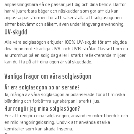
anpassningsbara så de passar just dig och dina behov. Därför
har vi justerbara bågar och näskuddar som gör att du kan
anpassa passformen för att säkerställa att solglasögonen
sitter bekvämt och säkert, även under långvarig användning.
UV-skydd
Alla våra solglasögon erbjuder 100% UV-skydd för att skydda
dina ögon mot skadliga UVA- och UVB-strålar. Oavsett om du
är utomhus på en solig dag eller i starkt reflekterande miljöer,
kan du lita på att dina ögon är väl skyddade.
Vanliga frågor om våra solglasögon
Är era solglasögon polariserade?
Ja, många av våra solglasögon är polariserade för att minska
bländning och förbättra synskärpan i starkt ljus.
Hur rengör jag mina solglasögon?
För att rengöra dina solglasögon, använd en mikrofiberduk och
en mild rengöringslösning. Undvik att använda starka
kemikalier som kan skada linserna.