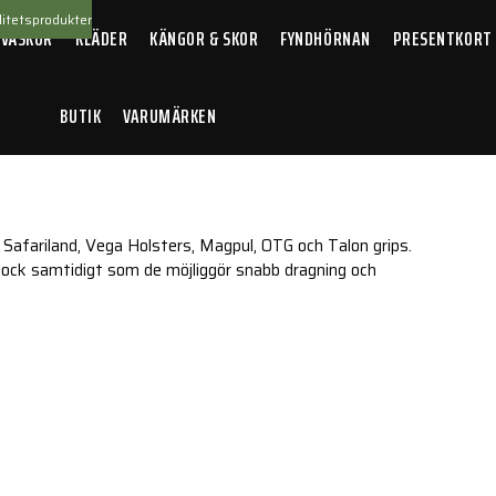
itetsprodukter
 VÄSKOR
KLÄDER
KÄNGOR & SKOR
FYNDHÖRNAN
PRESENTKORT
BUTIK
VARUMÄRKEN
 Safariland, Vega Holsters, Magpul, OTG och Talon grips.
glock samtidigt som de möjliggör snabb dragning och