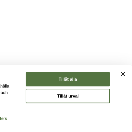
Tillåt alla
hålla
e och
Tillåt urval
r
le's