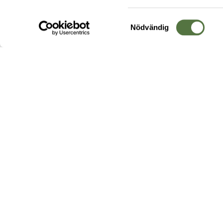
Samtyckesval
Nödvändig
Hos oss hittar du produkter av högsta kvalitet från ledande
leverantörer i branschen. I vårt utbud hittar du allt ifrån
kängor,
ryggsäckar
och skalplagg till
utrustning
för fält, sjukvård, övnin
och
vapentillbehör
, för att bara nämna ett urval av våra drygt
20 000 produkter.