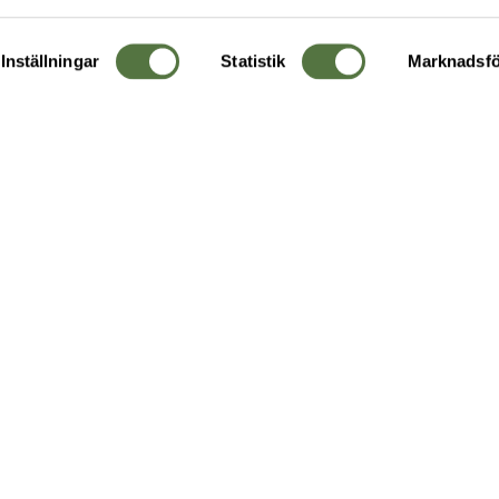
Inställningar
Statistik
Marknadsfö
KUNDTJÄNST
OM 
Ångra order
Om o
Företagskund
Buti
g
Kontakta oss
Guide
Köpvillkor
Hållb
Personuppgiftspolicy
Ledig
Returer & byten
FAQ - Vanliga frågor