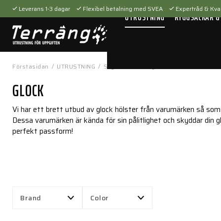
Leverans 1-3 dagar
Flexibel betalning med SVEA
Expertråd & Kval
UTRUSTNING
RYGGSÄCKAR &
Förstasidan
/
UTRUSTNING
/
Skytteutrustning
/
Hölster
/
Glock
GLOCK
Vi har ett brett utbud av glock hölster från varumärken så som
Dessa varumärken är kända för sin pålitlighet och skyddar din 
perfekt passform!
Brand
Color