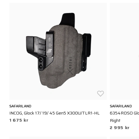
SAFARILAND
SAFARILAND
INCOG, Glock 17/ 19/ 45 Gen5 X300U/TLR1-HL
6354RDSO Glo
1 675 kr
Right
2 995 kr