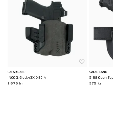
SAFARILAND
SAFARILAND
INCOG, Glock43X, XSC-A
5198 Open Top 
1 675 kr
575 kr