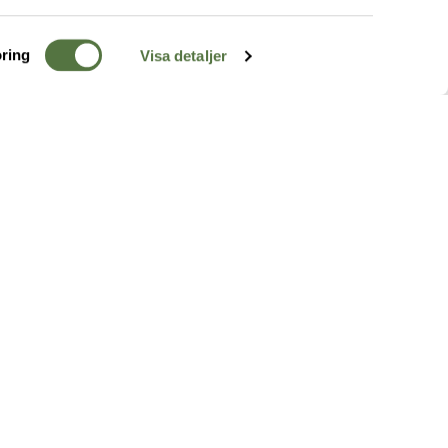
ring
Visa detaljer
TERRÄNG
FÖLJ OSS
ss
k
r & Inspiration
arhet
a tjänster