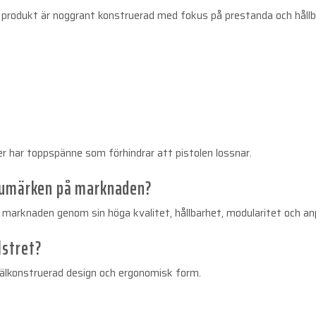
rje produkt är noggrant konstruerad med fokus på prestanda och hål
ter har toppspänne som förhindrar att pistolen lossnar.
varumärken på marknaden?
på marknaden genom sin höga kvalitet, hållbarhet, modularitet och a
lstret?
välkonstruerad design och ergonomisk form.