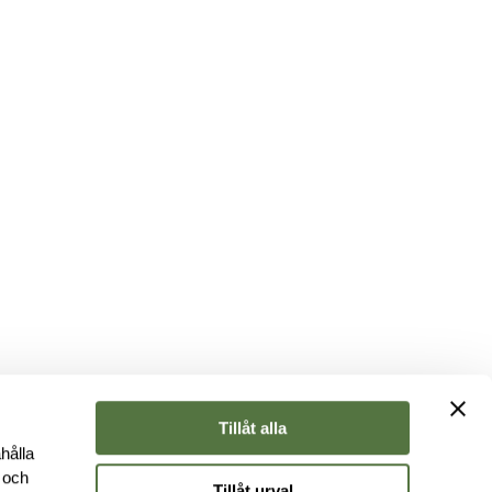
Tillåt alla
hålla
e och
Tillåt urval