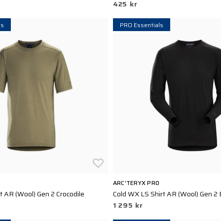
425 kr
ls
PRO Essentials
ARC'TERYX PRO
t AR (Wool) Gen 2 Crocodile
Cold WX LS Shirt AR (Wool) Gen 2 
1 295 kr