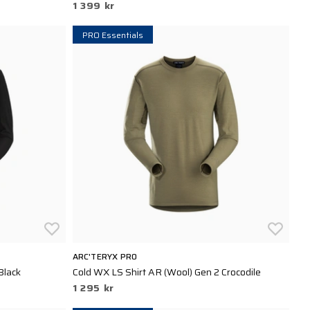
1 399 kr
PRO Essentials
ARC'TERYX PRO
Black
Cold WX LS Shirt AR (Wool) Gen 2 Crocodile
1 295 kr