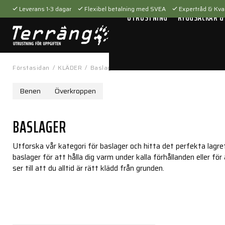
Leverans 1-3 dagar
Flexibel betalning med SVEA
Expertråd & Kval
UTRUSTNING
RYGGSÄCKAR &
Förstasidan
/
KLÄDER
/
Baslager
Benen
Överkroppen
BASLAGER
Utforska vår kategori för baslager och hitta det perfekta lag
baslager för att hålla dig varm under kalla förhållanden eller f
ser till att du alltid är rätt klädd från grunden.