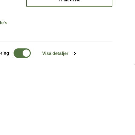
r
le's
ring
Visa detaljer
TERRÄNG
FÖLJ OSS
ss
k
r & Inspiration