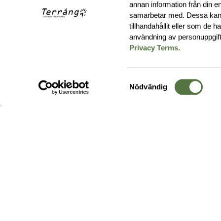
annan information från din e
samarbetar med. Dessa kan 
tillhandahållit eller som de 
användning av personuppgif
Privacy Terms
.
Samtyckesval
Nödvändig
Hos oss hittar du produkter av högsta kvalitet från ledande
leverantörer i branschen. I vårt utbud hittar du allt ifrån
kängor,
ryggsäckar
och skalplagg till
utrustning
för fält, sjukvård, övnin
och
vapentillbehör
, för att bara nämna ett urval av våra drygt
20 000 produkter.