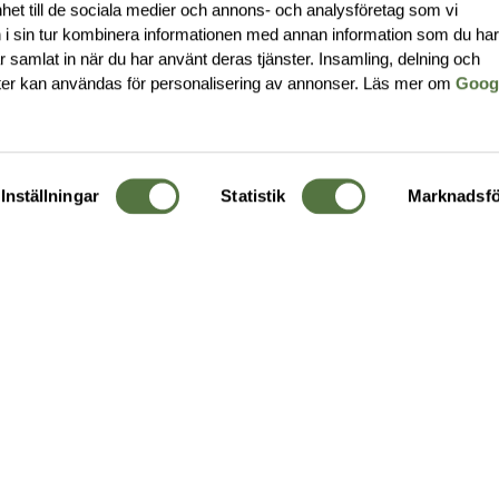
nhet till de sociala medier och annons- och analysföretag som vi
i sin tur kombinera informationen med annan information som du ha
har samlat in när du har använt deras tjänster. Insamling, delning och
ter kan användas för personalisering av annonser. Läs mer om
Goog
Inställningar
Statistik
Marknadsfö
KUNDTJÄNST
OM 
Ångra order
Om o
Företagskund
Buti
g
Kontakta oss
Guide