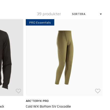
39 produkter
PRO Essentials
ARC'TERYX PRO
ack
Cold WX Bottom SV Crocodile