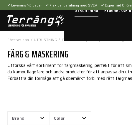
Leverans 1-3 dagar
Flexibel betalning med SVEA
Expertråd & Kval
UTRUSTNING
RYGGSÄCKAR &
Förstasidan
/
UTRUSTNING
/
Fältutrustning
/
Färg & maskering
FÄRG & MASKERING
Utforska vårt sortiment för färgmaskering, perfekt för att smäl
du kamouflagefärg och andra produkter för att anpassa din utrus
Förbättra din förmåga att gå obemärkt förbi med rätt färgmas
Brand
Color