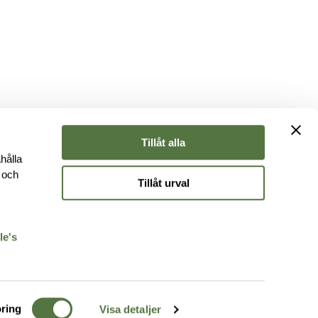
Tillåt alla
hålla
e och
Tillåt urval
r
le's
ring
Visa detaljer