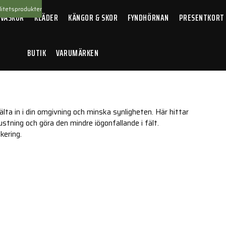
itetsprodukter
 VÄSKOR
KLÄDER
KÄNGOR & SKOR
FYNDHÖRNAN
PRESENTKORT
BUTIK
VARUMÄRKEN
ta in i din omgivning och minska synligheten. Här hittar
tning och göra den mindre iögonfallande i fält.
kering.