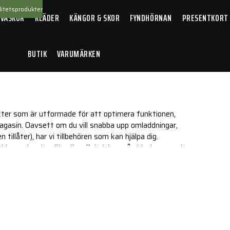
itetsprodukter
 VÄSKOR
KLÄDER
KÄNGOR & SKOR
FYNDHÖRNAN
PRESENTKORT
BUTIK
VARUMÄRKEN
tillbehör
ukter som är utformade för att optimera funktionen,
agasin. Oavsett om du vill snabba upp omladdningar,
tillåter), har vi tillbehören som kan hjälpa dig.
kjutupplevelse, öka din effektivitet på skjutbanan och
årt sortiment och hitta de tillbehör som bäst kompletterar
 lagstiftning kring magasinstorlek och innehav.