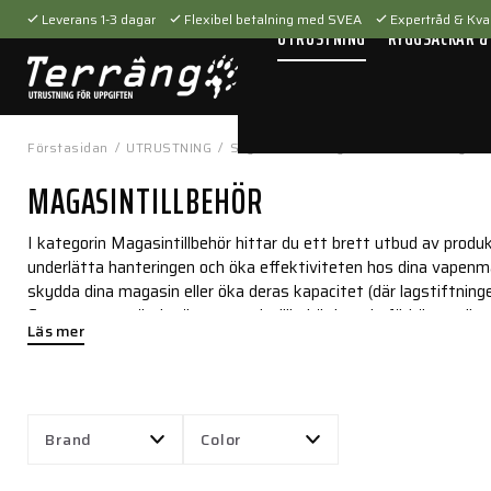
Leverans 1-3 dagar
Flexibel betalning med SVEA
Expertråd & Kval
UTRUSTNING
RYGGSÄCKAR &
Förstasidan
/
UTRUSTNING
/
Skytteutrustning
/
Tillbehör
/
Magasin
MAGASINTILLBEHÖR
I kategorin Magasintillbehör hittar du ett brett utbud av prod
underlätta hanteringen och öka effektiviteten hos dina vapenm
skydda dina magasin eller öka deras kapacitet (där lagstiftningen 
Genom att använda rätt magasintillbehör kan du förbättra din s
Läs mer
säkerställa att dina magasin fungerar tillförlitligt. Utforska v
dina magasin och ditt skytte. Kom ihåg att alltid följa gällande
Brand
Color