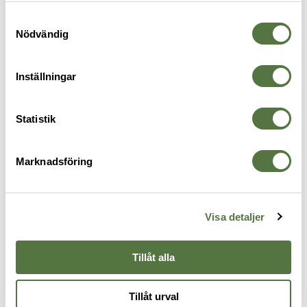
personuppgifter kan användas för personalisering av
annonser. Läs mer om
Google's Privacy Terms
.
Samtyckesval
Nödvändig
Inställningar
Statistik
SNUGPAK
SNUGPAK
Compression Sack WGTE
Compression Sack WGTE Large
Marknadsföring
Medium Black
Black
199 kr
199 kr
Visa detaljer
Tillåt alla
Tillåt urval