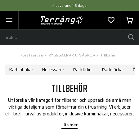
Leverans 1-3 dagar
Flexibel betalning med SVEA
Expertråd & Kvalitetsprodukter
Förstasidan
/
RYGGSÄCKAR & VÄSKOR
/
Tillbehör
Karbinhakar
Necessärer
Packfickor
Packsäckar
Övr
TILLBEHÖR
Utforska vår kategori för tillbehör och upptäck de små men
viktiga detaljerna som förbättrar din utrustning. Vi erbjuder
ett brett urval av produkter, inklusive karbinhakar, necessärer,
packfickor, packsäckar och övriga tillbehör. Oavsett om du
Läs mer
behöver extra funktionalitet, bättre organisation eller
praktiska lösningar, hittar du allt du behöver för att maximera