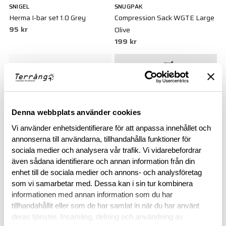
SNIGEL
SNUGPAK
Herma I-bar set 1.0 Grey
Compression Sack WGTE Large
95 kr
Olive
199 kr
Denna webbplats använder cookies
Vi använder enhetsidentifierare för att anpassa innehållet och
annonserna till användarna, tillhandahålla funktioner för
sociala medier och analysera vår trafik. Vi vidarebefordrar
även sådana identifierare och annan information från din
VELOCITY SYSTEMS
SNUGPAK
enhet till de sociala medier och annons- och analysföretag
VS-17 Panel-Large
Compression Sack WGTE Small
som vi samarbetar med. Dessa kan i sin tur kombinera
645 kr
Black
informationen med annan information som du har
199 kr
tillhandahållit eller som de har samlat in när du har använt
deras tjänster. Insamling, delning och användning av