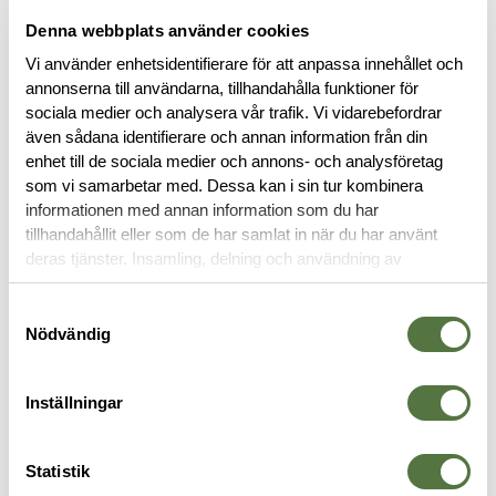
rad smarta detaljer som lyfter din träningsupplevelse.
Integrerade handtag underlättar bärning och förflyttning av
Denna webbplats använder cookies
västen.
Vi använder enhetsidentifierare för att anpassa innehållet och
annonserna till användarna, tillhandahålla funktioner för
sociala medier och analysera vår trafik. Vi vidarebefordrar
även sådana identifierare och annan information från din
Vanliga frågor om våra viktvästar:
enhet till de sociala medier och annons- och analysföretag
som vi samarbetar med. Dessa kan i sin tur kombinera
informationen med annan information som du har
Vilka typer av träning passar en viktväst för?
tillhandahållit eller som de har samlat in när du har använt
Styrketräning: Ökar motståndet i övningar som
deras tjänster. Insamling, delning och användning av
armhävningar, squats och lunges.
personuppgifter kan användas för personalisering av
Konditionsträning: Gör promenader, löpning och
annonser. Läs mer om
Google's Privacy Terms
.
Samtyckesval
simning mer utmanande.
Nödvändig
HIIT (High-Intensity Interval Training): Intensifierar
intervallträning för bättre resultat.
Inställningar
Funktionell träning: Förbereder kroppen för
vardagliga aktiviteter med viktad belastning.
Statistik
Hur skiljer sig 5.11 Tacticals viktvästar från andra