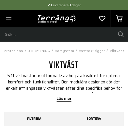
Leverans 1-3 dagar
Flexibel betalning med SVEA
Expertråd & Kvalitetsprodukter
Förstasidan
/
UTRUSTNING
/
Bärsystem
/
Västar & riggar
/
Viktväst
VIKTVÄST
5.11 viktvästar är utformade av högsta kvalitet för optimal
komfort och funktionalitet. Den modulära designen gör det
enkelt att anpassa viktvästen efter dina specifika behov för
att ta din träning till nästa nivå.
Läs mer
FILTRERA
SORTERA