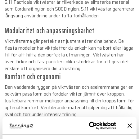
5.11 Tacticals viktvästar är tillverkade av slitstarka material
som Cordura® nylon och 500D nylon. 5.11 viktvästar garanterar
långvarig användning under tuffa förhållanden.
Modularitet och anpassningsbarhet
Viktvästarna går perfekt att justera efter dina behov. De
flesta modeller har viktplattor du enkelt kan ta bort eller lägga
till för att hitta den perfekta utmaningen. Viktvästen har
även fickor och fästpunkter i olika storlekar för att göra det
enklare att organisera din utrustning.
Komfort och ergonomi
Den vadderade ryggen på viktvästen och axelremmarna ger en
bekväm passform och fördelar vikten jämnt över kroppen.
Justerbara remmar möjliggör anpassning till din kroppsform för
optimal komfort. Ventilerande material hjälper dig att hålla dig
sval och torr under intensiv träning.
Smarta detaljer
Utöver funktionalitet och komfort erbjuder 5.11 viktvästar en