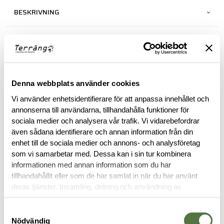
BESKRIVNING
RECENSIONER
OM VARUMÄRKET
Denna webbplats använder cookies
Vi använder enhetsidentifierare för att anpassa innehållet och
annonserna till användarna, tillhandahålla funktioner för
RELATERADE PRODUKTER
sociala medier och analysera vår trafik. Vi vidarebefordrar
även sådana identifierare och annan information från din
enhet till de sociala medier och annons- och analysföretag
som vi samarbetar med. Dessa kan i sin tur kombinera
informationen med annan information som du har
tillhandahållit eller som de har samlat in när du har använt
deras tjänster. Insamling, delning och användning av
personuppgifter kan användas för personalisering av
annonser. Läs mer om
Google's Privacy Terms
.
Samtyckesval
Nödvändig