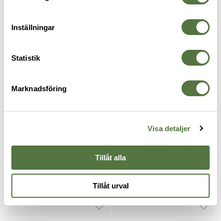
SNUGPAK
Inställningar
2nd Skinz Coolmax Long John
Black
Statistik
425 kr
Marknadsföring
ÖVERKROPPEN
PRO Essentials
Visa detaljer
Tillåt alla
Tillåt urval