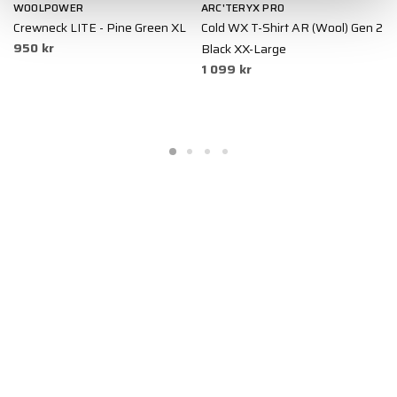
WOOLPOWER
ARC'TERYX PRO
A
en
Crewneck LITE - Pine Green XL
Cold WX T-Shirt AR (Wool) Gen 2
C
950 kr
Black XX-Large
2
1 099 kr
1