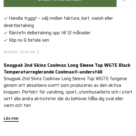
Handla tryggt – välj mellan faktura, kort, swish eller
direktbetalning
Räntefri delbetalning upp till 12 månader
Köp nu & betala sen
Artikelnr: 05121-BK_S
Snugpak 2nd Skinz Coolmax Long Sleeve Top WGTE Black
Temperaturreglerande Coolmax®-underställ
Snugpak 2nd Skinz Coolmax Long Sleeve Top WGTE fungerar
genom att absorbera svett som produceras av den aktiva
kroppen. Perfekt för vandring, sport, utomhusarbete och i stort
sett alla andra aktiviteter där du behöver hålla dig sval eller
varm och torr.
Läs mer