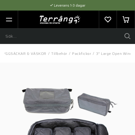
Leverans 1-3 dagar
Flexibel betalning med SVEA
Expertråd & Kvalitetsprodukter
RYGGSÄCKAR & VÄSKOR
/
Tillbehör
/
Packfickor
/
3" Large Open Wind