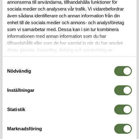
annonserna till användarna, tillhandahålla funktioner för
OM VARUMÄRKET
sociala medier och analysera vår trafik. Vi vidarebefordrar
även sådana identifierare och annan information från din
enhet till de sociala medier och annons- och analysföretag
som vi samarbetar med. Dessa kan i sin tur kombinera
PACKFICKOR
informationen med annan information som du har
tillhandahållit eller som de har samlat in när du har använt
deras tjänster. Insamling, delning och användning av
personuppgifter kan användas för personalisering av
annonser. Läs mer om
Google's Privacy Terms
.
Samtyckesval
Nödvändig
Inställningar
Statistik
MAGPUL
MAGPUL
S
Daka Pouch Medium Black
Daka Pouch Large FDE
D
Marknadsföring
375 kr
455 kr
2