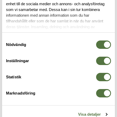
enhet till de sociala medier och annons- och analysföretag
som vi samarbetar med. Dessa kan i sin tur kombinera
OM VARUMÄRKET
informationen med annan information som du har
tillhandahållit eller som de har samlat in när du har använt
deras tjänster. Insamling, delning och användning av
personuppgifter kan användas för personalisering av
VERKTYG
annonser. Läs mer om
Google's Privacy Terms
.
Samtyckesval
Nödvändig
Inställningar
Statistik
Marknadsföring
FIXITSTICKS
FIXITSTICKS
F
Molded polymer bench top tray,
65, 45, 25, and 15 Inch Lbs Kit
1
Visa detaljer