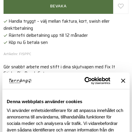
BEVAKA
Handla tryggt – välj mellan faktura, kort, swish eller
direktbetalning
Räntefri delbetalning upp till 12 månader
Köp nu & betala sen
Artikelnr: FISPPC
Gör snabbt arbete med stift i dina skjutvapen med Fix It
Sticks Pin Punch Set.
Läs mer
Denna webbplats använder cookies
BESKRIVNING
Vi använder enhetsidentifierare för att anpassa innehållet och
annonserna till användarna, tillhandahålla funktioner för
sociala medier och analysera vår trafik. Vi vidarebefordrar
RECENSIONER
även sådana identifierare och annan information från din