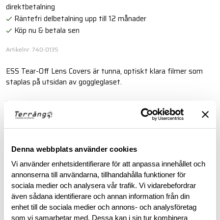
direktbetalning
Räntefri delbetalning upp till 12 månader
Köp nu & betala sen
Artikelnr: 740-0135
ESS Tear-Off Lens Covers är tunna, optiskt klara filmer som
staplas på utsidan av goggleglaset.
Läs mer
BESKRIVNING
Denna webbplats använder cookies
Vi använder enhetsidentifierare för att anpassa innehållet och
RECENSIONER
annonserna till användarna, tillhandahålla funktioner för
sociala medier och analysera vår trafik. Vi vidarebefordrar
även sådana identifierare och annan information från din
OM VARUMÄRKET
enhet till de sociala medier och annons- och analysföretag
som vi samarbetar med. Dessa kan i sin tur kombinera