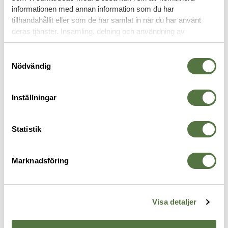
informationen med annan information som du har
tillhandahållit eller som de har samlat in när du har använt
TILLBEHÖR
deras tjänster. Insamling, delning och användning av
personuppgifter kan användas för personalisering av
annonser. Läs mer om
Google's Privacy Terms
.
Samtyckesval
Nödvändig
Inställningar
Statistik
Marknadsföring
ESS
MAGPUL
O
U-Rx Prescription Insert
DAKA® Can 2.0 Grey
M
545 kr
325 kr
3
Visa detaljer