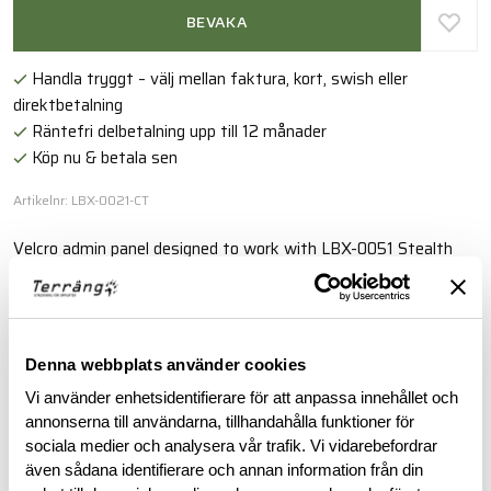
BEVAKA
Handla tryggt – välj mellan faktura, kort, swish eller
direktbetalning
Räntefri delbetalning upp till 12 månader
Köp nu & betala sen
Artikelnr: LBX-0021-CT
Velcro admin panel designed to work with LBX-0051 Stealth
Backpack as well as other packs from the LBX series.
Läs mer
Denna webbplats använder cookies
Vi använder enhetsidentifierare för att anpassa innehållet och
BESKRIVNING
annonserna till användarna, tillhandahålla funktioner för
sociala medier och analysera vår trafik. Vi vidarebefordrar
även sådana identifierare och annan information från din
RECENSIONER