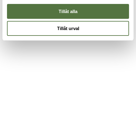
55 kr
295 kr
2
Tillåt alla
Tillåt urval