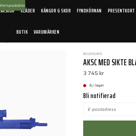
itetsprodukter
 VÄSKOR
KLÄDER
KÄNGOR & SKOR
FYNDHÖRNAN
PRESENTKORT
BUTIK
VARUMÄRKEN
Blueguns
/
AK5C med sikte black
BLUEGUNS
AK5C MED SIKTE B
3 745 kr
Ej i lager
Bli notifierad