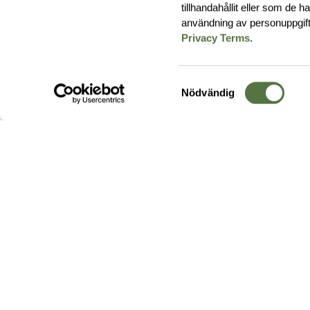
tillhandahållit eller som de 
användning av personuppgif
Privacy Terms
.
Samtyckesval
Nödvändig
Hos oss hittar du produkter av högsta kvalitet från ledande
leverantörer i branschen. I vårt utbud hittar du allt ifrån
kängor,
ryggsäckar
och skalplagg till
utrustning
för fält, sjukvård, övnin
och
vapentillbehör
, för att bara nämna ett urval av våra drygt
20 000 produkter.