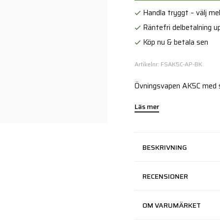
Handla tryggt – välj mell
Räntefri delbetalning up
Köp nu & betala sen
Artikelnr: FSAK5C-AP-BK
Övningsvapen AK5C med s
Läs mer
BESKRIVNING
RECENSIONER
OM VARUMÄRKET