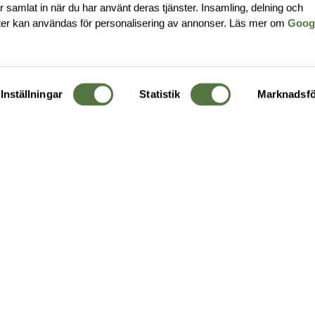
har samlat in när du har använt deras tjänster. Insamling, delning och
ter kan användas för personalisering av annonser. Läs mer om
Goog
Inställningar
Statistik
Marknadsfö
KUNDTJÄNST
OM 
Ångra order
Om o
Företagskund
Buti
g
Kontakta oss
Guide
Köpvillkor
Hållb
Personuppgiftspolicy
Ledig