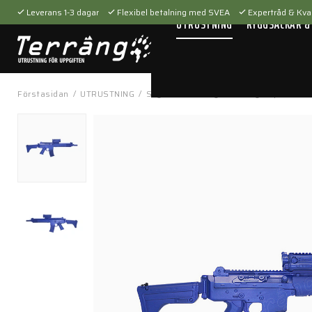
Leverans 1-3 dagar
Flexibel betalning med SVEA
Expertråd & Kval
UTRUSTNING
RYGGSÄCKAR &
Förstasidan
/
UTRUSTNING
/
Skytteutrustning
/
Övningsrepliker
/