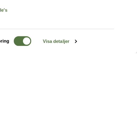
le's
ring
Visa detaljer
TERRÄNG
FÖLJ OSS
ss
k
r & Inspiration
arhet
a tjänster