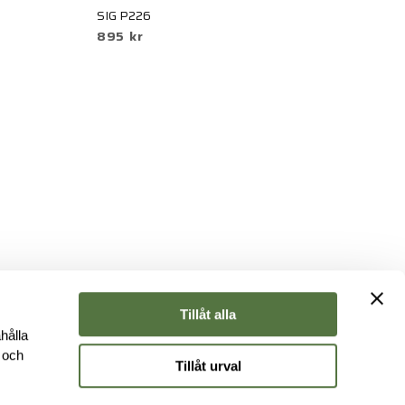
SIG P226
M
895 kr
8
Tillåt alla
hålla
e och
Tillåt urval
r