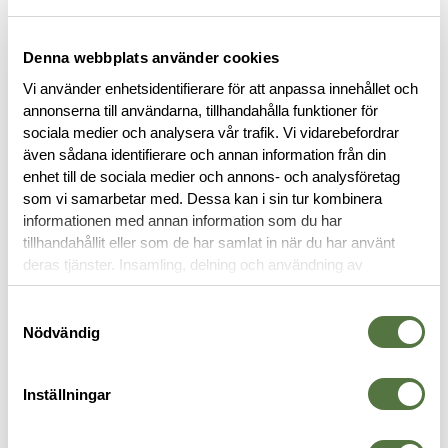
ARC'TERYX LEAF PURCHASE INFORMATION
To purchase Arc'teryx LEAF products, you must provide valid
Denna webbplats använder cookies
identification confirming your status as an authorized end-
user within law enforcement or military personnel. This
Vi använder enhetsidentifierare för att anpassa innehållet och
requirement ensures that these specialized products are
annonserna till användarna, tillhandahålla funktioner för
accessible to those in professional capacities where they are
sociala medier och analysera vår trafik. Vi vidarebefordrar
intended to be utilized.
även sådana identifierare och annan information från din
enhet till de sociala medier och annons- och analysföretag
som vi samarbetar med. Dessa kan i sin tur kombinera
BESKRIVNING
informationen med annan information som du har
tillhandahållit eller som de har samlat in när du har använt
deras tjänster. Insamling, delning och användning av
RECENSIONER
personuppgifter kan användas för personalisering av
annonser. Läs mer om
Google's Privacy Terms
.
Samtyckesval
OM VARUMÄRKET
Nödvändig
Inställningar
SKAL- & REGNBYXOR