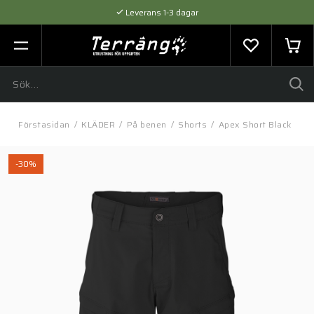
Leverans 1-3 dagar
Flexibel betalning med SVEA
Expertråd & Kvalitetsprodukter
Förstasidan
/
KLÄDER
/
På benen
/
Shorts
/
Apex Short Black
-30%