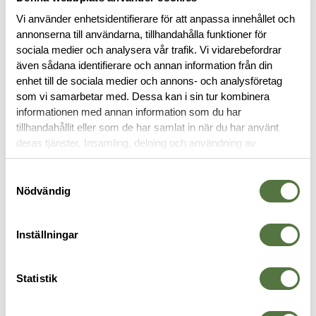
Vi använder enhetsidentifierare för att anpassa innehållet och
annonserna till användarna, tillhandahålla funktioner för
sociala medier och analysera vår trafik. Vi vidarebefordrar
BESKRIVNING
även sådana identifierare och annan information från din
enhet till de sociala medier och annons- och analysföretag
som vi samarbetar med. Dessa kan i sin tur kombinera
RECENSIONER
informationen med annan information som du har
tillhandahållit eller som de har samlat in när du har använt
OM VARUMÄRKET
deras tjänster. Insamling, delning och användning av
personuppgifter kan användas för personalisering av
annonser. Läs mer om
Google's Privacy Terms
.
Samtyckesval
Nödvändig
SHORTS
Inställningar
-30%
-30%
Statistik