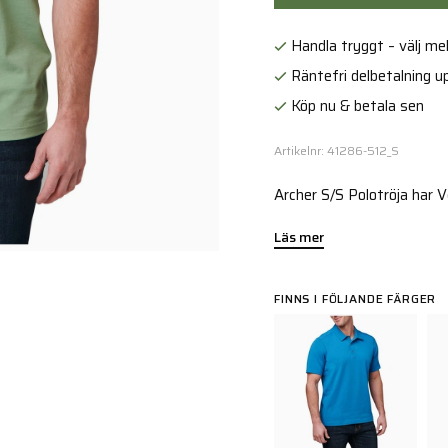
Handla tryggt – välj mell
Räntefri delbetalning up
Köp nu & betala sen
Artikelnr: 41286-512_S
Archer S/S Polotröja har 
Läs mer
FINNS I FÖLJANDE FÄRGER