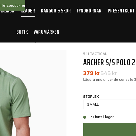
itetsprodukter
 VÄSKOR
KLÄDER
KÄNGOR & SKOR
FYNDHÖRNAN
PRESENTKORT
BUTIK
VARUMÄRKEN
 Polo 2.0 Desert Sage
5.11 TACTICAL
ARCHER S/S POLO 2
379 kr
545 kr
Lägsta pris under de senaste 
STORLEK
SMALL
2 Finns i lager