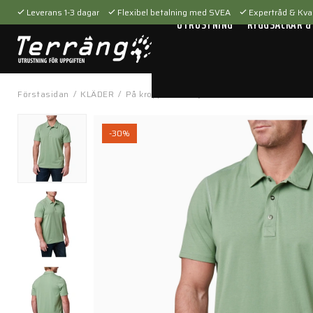
Leverans 1-3 dagar
Flexibel betalning med SVEA
Expertråd & Kval
UTRUSTNING
RYGGSÄCKAR &
Förstasidan
/
KLÄDER
/
På kroppen
/
Tröjor & t-shirts
/
Archer S/S
-30%