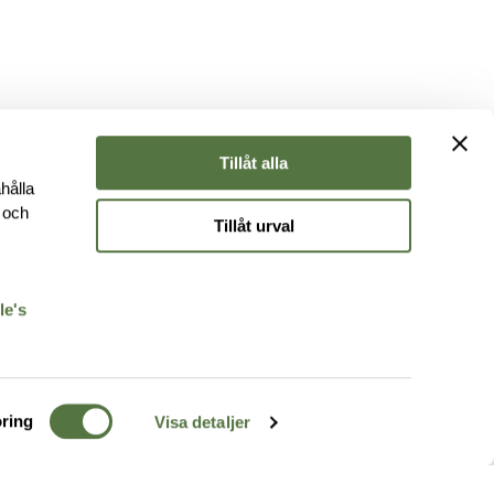
Tillåt alla
hålla
e och
Tillåt urval
r
le's
ring
Visa detaljer