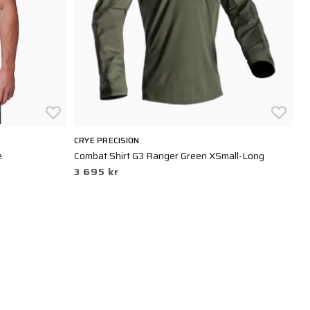
CRYE PRECISION
5.
e
Combat Shirt G3 Ranger Green XSmall-Long
El
3 695 kr
5