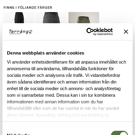
FINNS I FÖLJANDE FÄRGER
Denna webbplats använder cookies
Vi använder enhetsidentifierare för att anpassa innehållet och
annonserna till användarna, tillhandahålla funktioner för
ARC'TERYX LEAF PURCHASE INFORMATION
sociala medier och analysera vår trafik. Vi vidarebefordrar
även sådana identifierare och annan information från din
To purchase Arc'teryx LEAF products, you must provide valid
enhet till de sociala medier och annons- och analysföretag
identification confirming your status as an authorized end-
som vi samarbetar med. Dessa kan i sin tur kombinera
user within law enforcement or military personnel. This
informationen med annan information som du har
requirement ensures that these specialized products are
tillhandahållit eller som de har samlat in när du har använt
accessible to those in professional capacities where they are
deras tjänster. Insamling, delning och användning av
intended to be utilized.
personuppgifter kan användas för personalisering av
annonser. Läs mer om
Google's Privacy Terms
.
Samtyckesval
BESKRIVNING