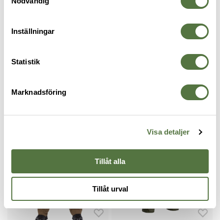
Nödvändig
RECENSIONER
Inställningar
OM VARUMÄRKET
Statistik
Marknadsföring
BYXOR
Visa detaljer
Tillåt alla
Tillåt urval