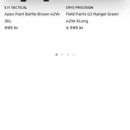
5.11 TACTICAL
CRYE PRECISION
5
L
Apex Pant Battle Brown 42W-
Field Pants G3 Ranger Green
S
36L
42W-XLong
3
995 kr
4 595 kr
9