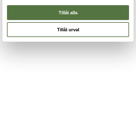
375 kr
485 kr
1
Tillåt alla
Tillåt urval