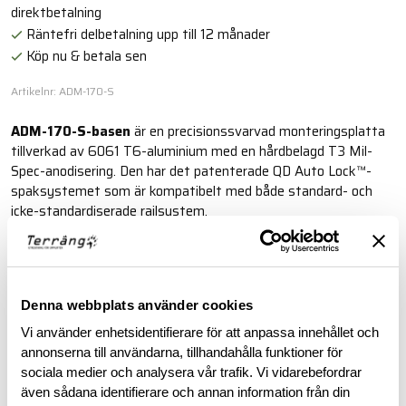
direktbetalning
Räntefri delbetalning upp till 12 månader
Köp nu & betala sen
Artikelnr: ADM-170-S
ADM-170-S-basen
är en precisionssvarvad monteringsplatta
tillverkad av 6061 T6-aluminium med en hårdbelagd T3 Mil-
Spec-anodisering. Den har det patenterade QD Auto Lock™-
spaksystemet som är kompatibelt med både standard- och
icke-standardiserade railsystem.
Läs mer
Denna webbplats använder cookies
BESKRIVNING
Vi använder enhetsidentifierare för att anpassa innehållet och
annonserna till användarna, tillhandahålla funktioner för
sociala medier och analysera vår trafik. Vi vidarebefordrar
RECENSIONER
även sådana identifierare och annan information från din