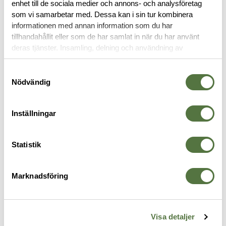
enhet till de sociala medier och annons- och analysföretag
OM VARUMÄRKET
som vi samarbetar med. Dessa kan i sin tur kombinera
informationen med annan information som du har
tillhandahållit eller som de har samlat in när du har använt
deras tjänster. Insamling, delning och användning av
VAPENTILLBEHÖR
personuppgifter kan användas för personalisering av
annonser. Läs mer om
Google's Privacy Terms
.
Samtyckesval
Nödvändig
Inställningar
Statistik
Marknadsföring
MAGPUL
MAGPUL
M
M-LOK AFG Angled Fore Grip
M-LOK® Offset Light/Optic
Z
Visa detaljer
Black
Mount, Aluminum Black
A