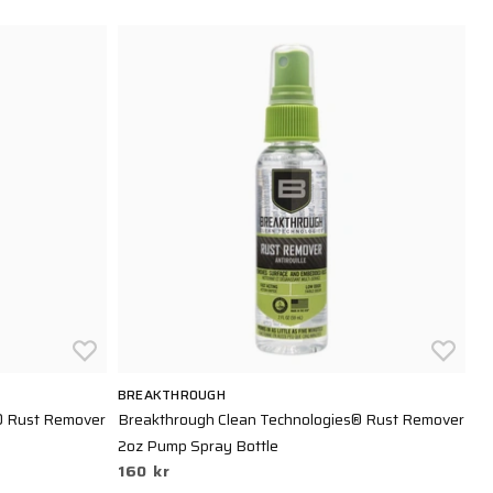
BREAKTHROUGH
B
® Rust Remover
Breakthrough Clean Technologies® Rust Remover
Br
6
2oz Pump Spray Bottle
160 kr