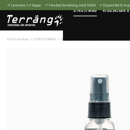
Leverans 1-3 dagar
Flexibel betalning med SVEA
Expertråd & Kval
UTRUSTNING
RYGGSÄCKAR &
Förstasidan
/
UTRUSTNING
/
Skytteutrustning
/
Vapenvård
/
BCT C