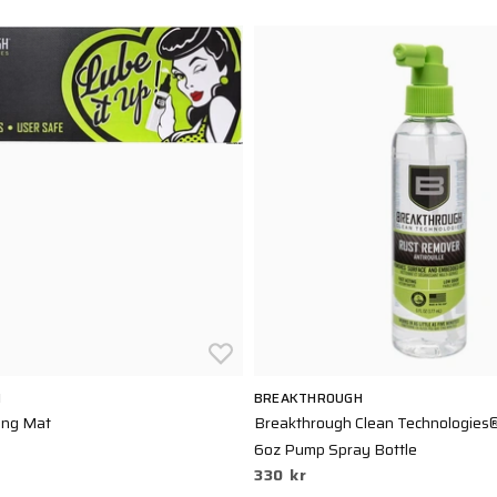
H
BREAKTHROUGH
ning Mat
Breakthrough Clean Technologies
6oz Pump Spray Bottle
330 kr