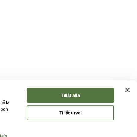
Tillåt alla
hålla
e och
Tillåt urval
r
le's