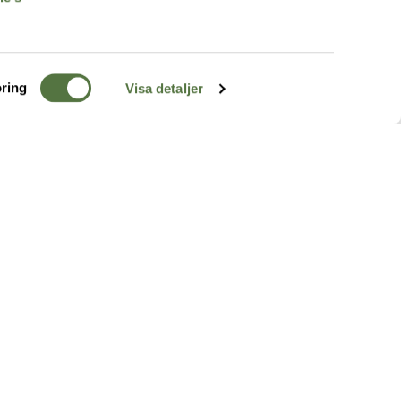
ring
Visa detaljer
TERRÄNG
FÖLJ OSS
ss
k
r & Inspiration
arhet
a tjänster