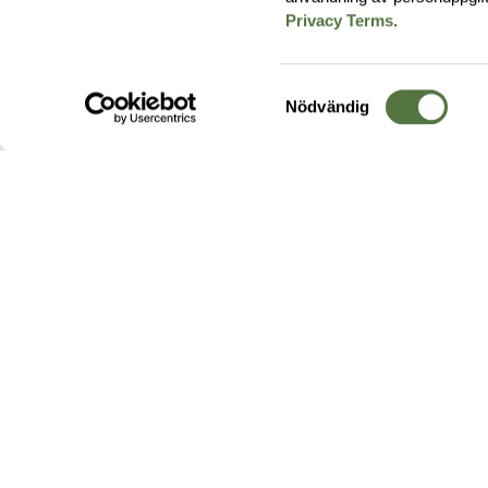
Privacy Terms
.
Samtyckesval
Nödvändig
Hos oss hittar du produkter av högsta kvalitet från ledande
leverantörer i branschen. I vårt utbud hittar du allt ifrån
kängor,
ryggsäckar
och skalplagg till
utrustning
för fält, sjukvård, övnin
och
vapentillbehör
, för att bara nämna ett urval av våra drygt
20 000 produkter.