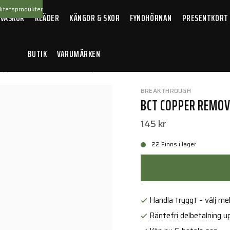
itetsprodukter
 VÄSKOR
KLÄDER
KÄNGOR & SKOR
FYNDHÖRNAN
PRESENTKORT
BUTIK
VARUMÄRKEN
opper Remover - 2oz Twist Top Bottle
BREAKTHROUGH
BCT COPPER REMOV
145 kr
22 Finns i lager
Handla tryggt – välj mell
Räntefri delbetalning up