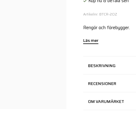
Köp nu & betala sen
Artikelnr: BTCR-2OZ
Rengör och förebygger.
Läs mer
BESKRIVNING
RECENSIONER
OM VARUMÄRKET