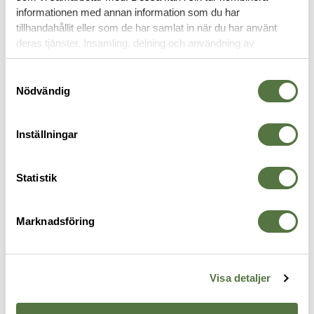
informationen med annan information som du har
tillhandahållit eller som de har samlat in när du har använt
HANDFÄNGSEL
deras tjänster. Insamling, delning och användning av
personuppgifter kan användas för personalisering av
annonser. Läs mer om
Google's Privacy Terms
.
Samtyckesval
Nödvändig
Inställningar
Statistik
Marknadsföring
TOTAL CONTROL HANDCUFFS
TOTAL CONTROL HANDCUFFS
T
Fängselnyckel Swivel, Rund
Fängselnyckel Swivel, Flat
S
210 kr
210 kr
n
8
Visa detaljer