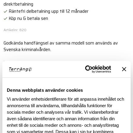
direktbetalning
Räntefri delbetalning upp till 12 månader
Köp nu & betala sen
Artikelnr: 820
Godkända handfängsel av samma modell som används av
Svenska kriminalvården.
Läs mer
BESKRIVNING
Denna webbplats använder cookies
Vi använder enhetsidentifierare för att anpassa innehållet och
RECENSIONER
annonserna till användarna, tillhandahålla funktioner för
sociala medier och analysera vår trafik. Vi vidarebefordrar
även sådana identifierare och annan information från din
OM VARUMÄRKET
enhet till de sociala medier och annons- och analysföretag
som vi samarbetar med. Dessa kan i sin tur kombinera