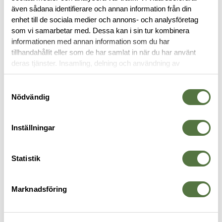
även sådana identifierare och annan information från din
RECENSIONER
enhet till de sociala medier och annons- och analysföretag
som vi samarbetar med. Dessa kan i sin tur kombinera
informationen med annan information som du har
OM VARUMÄRKET
tillhandahållit eller som de har samlat in när du har använt
deras tjänster. Insamling, delning och användning av
personuppgifter kan användas för personalisering av
annonser. Läs mer om
Google's Privacy Terms
.
Samtyckesval
VERKTYG
Nödvändig
Inställningar
Statistik
Marknadsföring