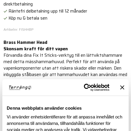
direktbetalning
Räntefri delbetalning upp till 12 månader
Köp nu & betala sen
Artikelnr: FISHHBP
Brass Hammer Head
Skonsam kraft för ditt vapen
Förvandla dina Fix It Sticks-verktyg till en lättviktshammare
med detta mässhammarhuvud. Perfekt för att använda på
vapenkomponenter utan att riskera skador eller märken. Den
inbyggda stålbasen gör att hammarhuvudet kan användas med
magnetiska drivverktyg.
Observera:
T-Handtag ingår ej.
Läs mer
Denna webbplats använder cookies
Vi använder enhetsidentifierare för att anpassa innehållet och
BESKRIVNING
annonserna till användarna, tillhandahålla funktioner för
sociala medier och analysera vår trafik. Vi vidarebefordrar