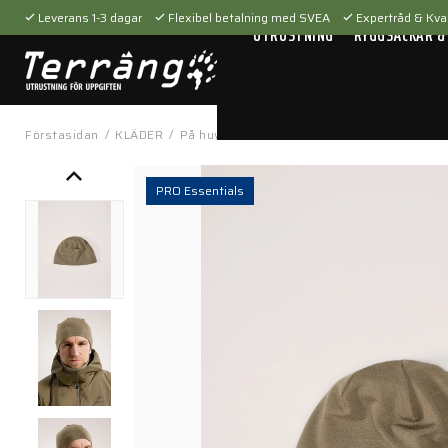
Leverans 1-3 dagar
Flexibel betalning med SVEA
Expertråd & Kval
UTRUSTNING
RYGGSÄCKAR &
Förstasidan
/
KLÄDER
/
På huvudet
/
Mössor
/
Cold WX Beanie AR 
PRO Essentials