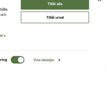
Tillåt alla
hålla
e och
Tillåt urval
r
le's
ring
Visa detaljer
TERRÄNG
FÖLJ OSS
ss