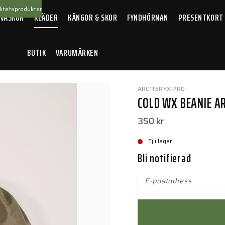
itetsprodukter
 VÄSKOR
KLÄDER
KÄNGOR & SKOR
FYNDHÖRNAN
PRESENTKORT
BUTIK
VARUMÄRKEN
Wool Crocodile
ARC'TERYX PRO
COLD WX BEANIE A
350 kr
Ej i lager
Bli notifierad