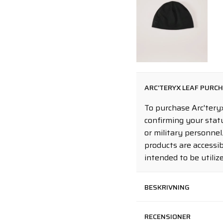
ARC'TERYX LEAF PURC
To purchase Arc'teryx
confirming your stat
or military personnel
products are accessib
intended to be utilize
BESKRIVNING
RECENSIONER