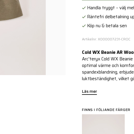
Handla tryggt – välj mell
Räntefri delbetalning up
Köp nu & betala sen
Artikelnr: X000007231-CROC
Cold WX Beanie AR Wool
Arc'teryx Cold WX Beanie
optimal värme och komfort 
spandexblandning, erbjude
luktbeständighet, vilket g
Läs mer
FINNS I FÖLJANDE FÄRGER