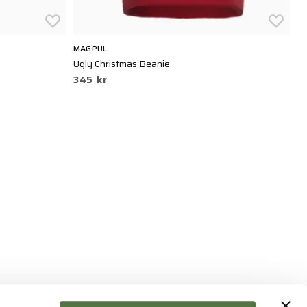
MAGPUL
5.
Ugly Christmas Beanie
Cu
345 kr
2