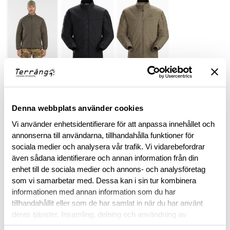
ARC'TERYX LEAF PURCHASE INFORMATION
Denna webbplats använder cookies
To purchase Arc'teryx LEAF products, you must provide valid
Vi använder enhetsidentifierare för att anpassa innehållet och
identification confirming your status as an authorized end-
annonserna till användarna, tillhandahålla funktioner för
user within law enforcement or military personnel. This
sociala medier och analysera vår trafik. Vi vidarebefordrar
requirement ensures that these specialized products are
även sådana identifierare och annan information från din
accessible to those in professional capacities where they are
enhet till de sociala medier och annons- och analysföretag
intended to be utilized.
som vi samarbetar med. Dessa kan i sin tur kombinera
informationen med annan information som du har
BESKRIVNING
tillhandahållit eller som de har samlat in när du har använt
deras tjänster. Insamling, delning och användning av
personuppgifter kan användas för personalisering av