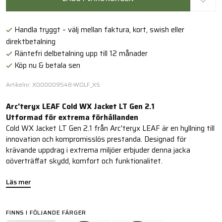
Handla tryggt – välj mellan faktura, kort, swish eller
direktbetalning
Räntefri delbetalning upp till 12 månader
Köp nu & betala sen
Artikelnr: X000009548-WOLF_XS
Arc'teryx LEAF Cold WX Jacket LT Gen 2.1
Utformad för extrema förhållanden
Cold WX Jacket LT Gen 2.1 från Arc'teryx LEAF är en hyllning till
innovation och kompromisslös prestanda. Designad för
krävande uppdrag i extrema miljöer erbjuder denna jacka
oöverträffat skydd, komfort och funktionalitet.
Läs mer
FINNS I FÖLJANDE FÄRGER