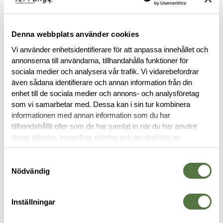
ARC'TERYX LEAF PURCHASE INFORMATION
To purchase Arc'teryx LEAF products, you must provide valid
Denna webbplats använder cookies
identification confirming your status as an authorized end-
Vi använder enhetsidentifierare för att anpassa innehållet och
user within law enforcement or military personnel. This
annonserna till användarna, tillhandahålla funktioner för
requirement ensures that these specialized products are
sociala medier och analysera vår trafik. Vi vidarebefordrar
accessible to those in professional capacities where they are
även sådana identifierare och annan information från din
intended to be utilized.
enhet till de sociala medier och annons- och analysföretag
som vi samarbetar med. Dessa kan i sin tur kombinera
BESKRIVNING
informationen med annan information som du har
tillhandahållit eller som de har samlat in när du har använt
deras tjänster. Insamling, delning och användning av
RECENSIONER
personuppgifter kan användas för personalisering av
annonser. Läs mer om
Google's Privacy Terms
.
Samtyckesval
Nödvändig
OM VARUMÄRKET
Inställningar