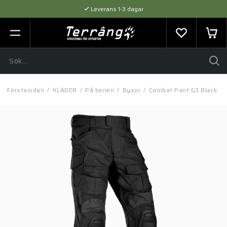
Leverans 1-3 dagar
Flexibel betalning med SVEA
Expertråd & Kvalitetsprodukter
Förstasidan
/
KLÄDER
/
På benen
/
Byxor
/
Combat Pant G3 Black