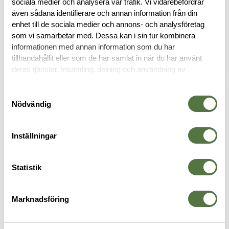
sociala medier och analysera vår trafik. Vi vidarebefordrar
RECENSIONER
även sådana identifierare och annan information från din
enhet till de sociala medier och annons- och analysföretag
OM VARUMÄRKET
som vi samarbetar med. Dessa kan i sin tur kombinera
informationen med annan information som du har
tillhandahållit eller som de har samlat in när du har använt
deras tjänster. Insamling, delning och användning av
BYXOR
personuppgifter kan användas för personalisering av
annonser. Läs mer om
Google's Privacy Terms
.
Samtyckesval
Nödvändig
Inställningar
Statistik
Marknadsföring
CRYE PRECISION
5.11 TACTICAL
5