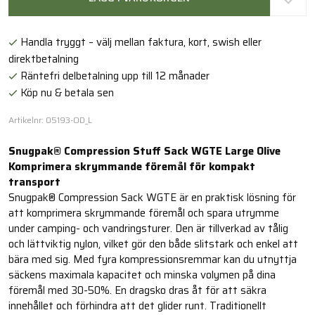
Handla tryggt – välj mellan faktura, kort, swish eller
direktbetalning
Räntefri delbetalning upp till 12 månader
Köp nu & betala sen
Artikelnr: 05193-OD_L
Snugpak® Compression Stuff Sack WGTE Large Olive
Komprimera skrymmande föremål för kompakt
transport
Snugpak® Compression Sack WGTE är en praktisk lösning för
att komprimera skrymmande föremål och spara utrymme
under camping- och vandringsturer. Den är tillverkad av tålig
och lättviktig nylon, vilket gör den både slitstark och enkel att
bära med sig. Med fyra kompressionsremmar kan du utnyttja
säckens maximala kapacitet och minska volymen på dina
föremål med 30-50%. En dragsko dras åt för att säkra
innehållet och förhindra att det glider runt. Traditionellt