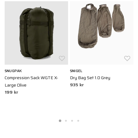
SNUGPAK
SNIGEL
T
e
Compression Sack WGTE X-
Dry Bag Set 1.0 Grey
T
935 kr
Large Olive
S
199 kr
1