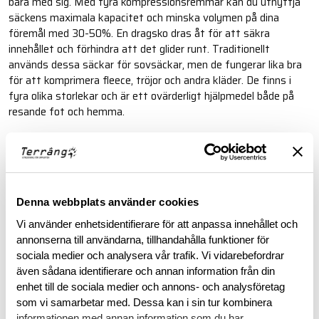
bära med sig. Med fyra kompressionsremmar kan du utnyttja
säckens maximala kapacitet och minska volymen på dina
föremål med 30-50%. En dragsko dras åt för att säkra
innehållet och förhindra att det glider runt. Traditionellt
används dessa säckar för sovsäckar, men de fungerar lika bra
för att komprimera fleece, tröjor och andra kläder. De finns i
fyra olika storlekar och är ett ovärderligt hjälpmedel både på
resande fot och hemma.
Läs mer
BESKRIVNING
Denna webbplats använder cookies
Vi använder enhetsidentifierare för att anpassa innehållet och
annonserna till användarna, tillhandahålla funktioner för
RECENSIONER
sociala medier och analysera vår trafik. Vi vidarebefordrar
även sådana identifierare och annan information från din
OM VARUMÄRKET
enhet till de sociala medier och annons- och analysföretag
som vi samarbetar med. Dessa kan i sin tur kombinera
informationen med annan information som du har