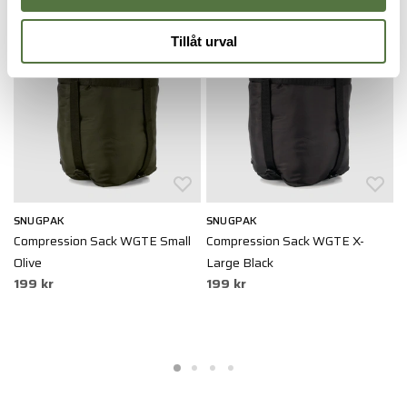
Tillåt urval
SNUGPAK
SNUGPAK
S
Compression Sack WGTE Small
Compression Sack WGTE X-
C
Olive
Large Black
M
199 kr
199 kr
1