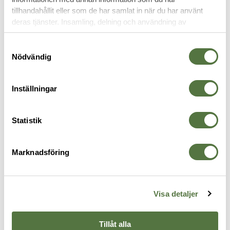
tillhandahållit eller som de har samlat in när du har använt
RELATERADE PRODUKTER
deras tjänster. Insamling, delning och användning av
personuppgifter kan användas för personalisering av
annonser. Läs mer om
Google's Privacy Terms
.
Samtyckesval
Nödvändig
Inställningar
Statistik
Marknadsföring
SNUGPAK
Nautilus WGTE Olive
595 kr
Visa detaljer
PACKSÄCKAR
Tillåt alla