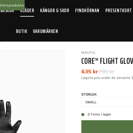
itetsprodukter
 VÄSKOR
KLÄDER
KÄNGOR & SKOR
FYNDHÖRNAN
PRESENTKORT
BUTIK
VARUMÄRKEN
ight Glove
MAGPUL
CORE™ FLIGHT GLO
635 kr
795 kr
Lägsta pris under de senaste 
STORLEK
SMALL
2 Finns i lager