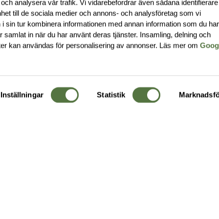
 och analysera vår trafik. Vi vidarebefordrar även sådana identifierar
nhet till de sociala medier och annons- och analysföretag som vi
i sin tur kombinera informationen med annan information som du ha
har samlat in när du har använt deras tjänster. Insamling, delning och
ter kan användas för personalisering av annonser. Läs mer om
Goog
Inställningar
Statistik
Marknadsfö
KUNDTJÄNST
OM 
Ångra order
Om o
Företagskund
Buti
g
Kontakta oss
Guide