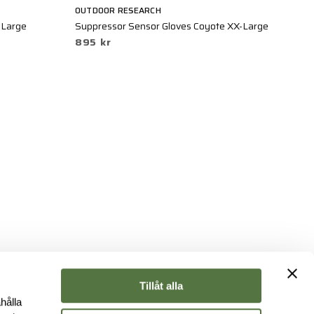
OUTDOOR RESEARCH
O
-Large
Suppressor Sensor Gloves Coyote XX-Large
Ir
895 kr
5
Tillåt alla
hålla