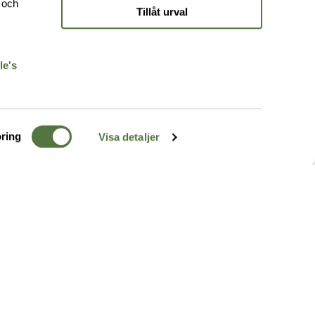
e och
Tillåt urval
r
le's
ring
Visa detaljer
TERRÄNG
FÖLJ OSS
ss
k
r & Inspiration