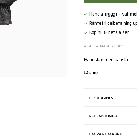
Handla tryggt – välj mell
Räntefri delbetalning up
Köp nu & betala sen
Artikelnr: MAG850-001_S
Handskar med känsla.
Läs mer
BESKRIVNING
RECENSIONER
OM VARUMÄRKET