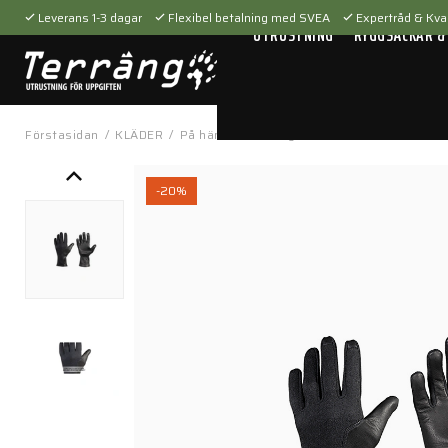
Leverans 1-3 dagar
Flexibel betalning med SVEA
Expertråd & Kval
UTRUSTNING
RYGGSÄCKAR &
Förstasidan
/
KLÄDER
/
På händerna
/
Skytte & taktiskt
/
Core™ Fl
-20%