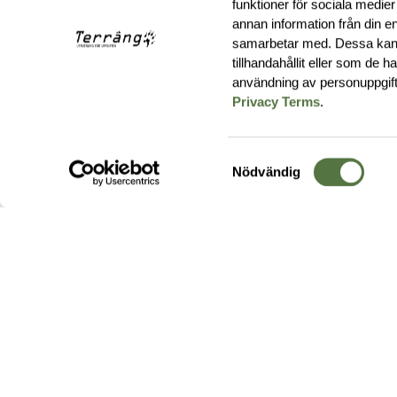
funktioner för sociala medier
annan information från din e
samarbetar med. Dessa kan 
tillhandahållit eller som de 
användning av personuppgif
Privacy Terms
.
Samtyckesval
Nödvändig
Hos oss hittar du produkter av högsta kvalitet från ledande
leverantörer i branschen. I vårt utbud hittar du allt ifrån
kängor,
ryggsäckar
och skalplagg till
utrustning
för fält, sjukvård, övnin
och
vapentillbehör
, för att bara nämna ett urval av våra drygt