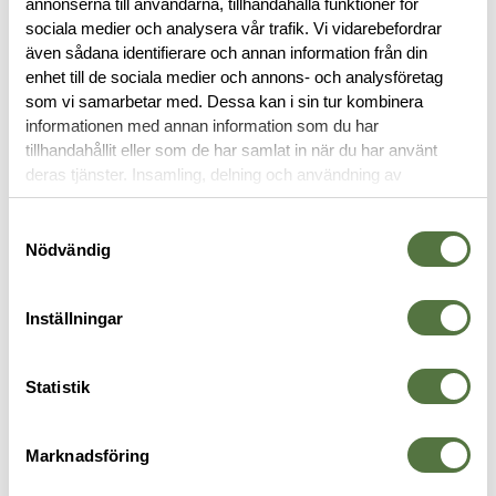
annonserna till användarna, tillhandahålla funktioner för
sociala medier och analysera vår trafik. Vi vidarebefordrar
även sådana identifierare och annan information från din
RECENSIONER
enhet till de sociala medier och annons- och analysföretag
som vi samarbetar med. Dessa kan i sin tur kombinera
OM VARUMÄRKET
informationen med annan information som du har
tillhandahållit eller som de har samlat in när du har använt
deras tjänster. Insamling, delning och användning av
personuppgifter kan användas för personalisering av
STRIDSBÄLTEN
annonser. Läs mer om
Google's Privacy Terms
.
Samtyckesval
Nödvändig
Inställningar
Statistik
Marknadsföring