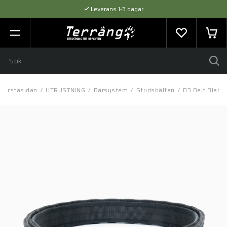
Leverans 1-3 dagar
Flexibel betalning med SVEA
Expertråd & Kvalitetsprodukter
Förstasidan
/
UTRUSTNING
/
Bärsystem
/
Stridsbälten
/
D3 Belt Black