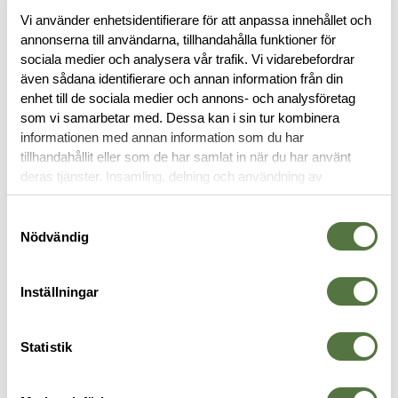
BESKRIVNING
Vi använder enhetsidentifierare för att anpassa innehållet och
annonserna till användarna, tillhandahålla funktioner för
sociala medier och analysera vår trafik. Vi vidarebefordrar
STORLEKSGUIDE
även sådana identifierare och annan information från din
enhet till de sociala medier och annons- och analysföretag
som vi samarbetar med. Dessa kan i sin tur kombinera
RECENSIONER
informationen med annan information som du har
tillhandahållit eller som de har samlat in när du har använt
OM VARUMÄRKET
deras tjänster. Insamling, delning och användning av
personuppgifter kan användas för personalisering av
annonser. Läs mer om
Google's Privacy Terms
.
Samtyckesval
Nödvändig
STRIDSBÄLTEN
Inställningar
Statistik