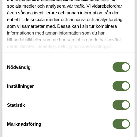
sociala medier och analysera vår trafik. Vi vidarebefordrar
BESKRIVNING
även sådana identifierare och annan information från din
enhet till de sociala medier och annons- och analysföretag
RECENSIONER
som vi samarbetar med. Dessa kan i sin tur kombinera
informationen med annan information som du har
tillhandahållit eller som de har samlat in när du har använt
OM VARUMÄRKET
deras tjänster. Insamling, delning och användning av
personuppgifter kan användas för personalisering av
annonser. Läs mer om
Google's Privacy Terms
.
Samtyckesval
Nödvändig
VAPENTILLBEHÖR
Inställningar
Statistik
Marknadsföring