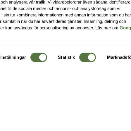
 och analysera vår trafik. Vi vidarebefordrar även sådana identifierar
nhet till de sociala medier och annons- och analysföretag som vi
i sin tur kombinera informationen med annan information som du ha
har samlat in när du har använt deras tjänster. Insamling, delning och
ter kan användas för personalisering av annonser. Läs mer om
Goog
Inställningar
Statistik
Marknadsfö
KUNDTJÄNST
OM 
Ångra order
Om o
Företagskund
Buti
g
Kontakta oss
Guide