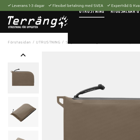
Leverans 1-3 dagar
Flexibel betalning med SVEA
Expertråd & Kval
UTRUSTNING
RYGGSÄCKAR &
Förstasidan
/
UTRUSTNING
/
Skytteutrustning
/
Tillbehör
/
Vapenti