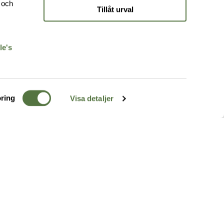
e och
Tillåt urval
r
le's
ring
Visa detaljer
TERRÄNG
FÖLJ OSS
ss
k
r & Inspiration