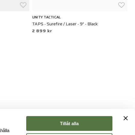
UNITY TACTICAL
M
TAPS - Surefire / Laser - 9" - Black
M-
2 899 kr
7
Tillåt alla
hålla