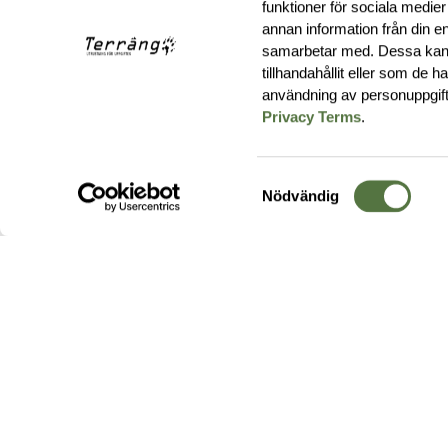
funktioner för sociala medier
annan information från din e
samarbetar med. Dessa kan 
tillhandahållit eller som de 
användning av personuppgif
Privacy Terms
.
Samtyckesval
Nödvändig
Hos oss hittar du produkter av högsta kvalitet från ledande
leverantörer i branschen. I vårt utbud hittar du allt ifrån
kängor,
ryggsäckar
och skalplagg till
utrustning
för fält, sjukvård, övnin
och
vapentillbehör
, för att bara nämna ett urval av våra drygt