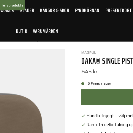
itetsprodukter
 VÄSKOR
KLÄDER
KÄNGOR & SKOR
FYNDHÖRNAN
PRESENTKORT
BUTIK
VARUMÄRKEN
llbehör
/
DAKA® Single Pistol Case FDE
MAGPUL
DAKA® SINGLE PIST
645 kr
5 Finns i lager
Handla tryggt – välj mell
Räntefri delbetalning up