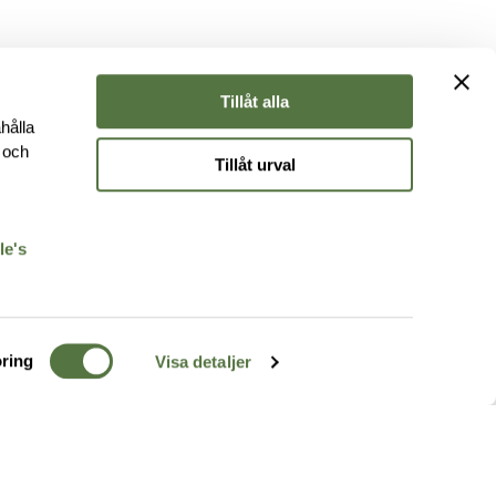
Tillåt alla
hålla
e och
Tillåt urval
r
le's
ring
Visa detaljer