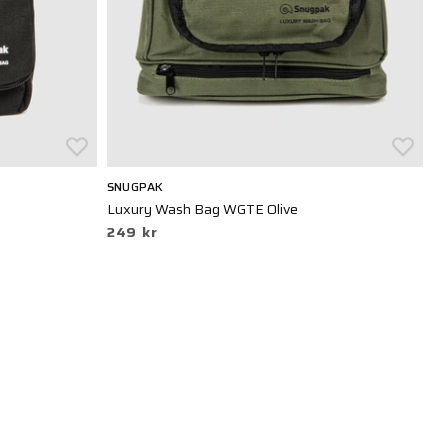
SNUGPAK
S
Luxury Wash Bag WGTE Olive
Lu
249 kr
2