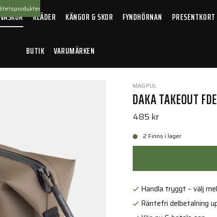
itetsprodukter
 VÄSKOR
KLÄDER
KÄNGOR & SKOR
FYNDHÖRNAN
PRESENTKORT
BUTIK
VARUMÄRKEN
AKA Takeout FDE
MAGPUL
DAKA TAKEOUT FDE
485 kr
2 Finns i lager
Handla tryggt – välj mell
Räntefri delbetalning up