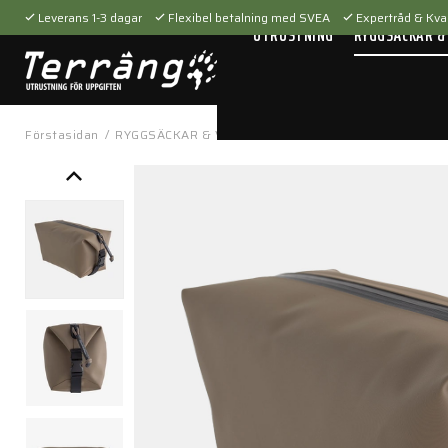
Leverans 1-3 dagar
Flexibel betalning med SVEA
Expertråd & Kval
UTRUSTNING
RYGGSÄCKAR &
Förstasidan
/
RYGGSÄCKAR & VÄSKOR
/
Tillbehör
/
Necessärer
/
D