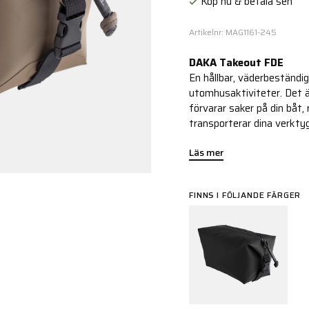
Köp nu & betala sen
Artikelnr: MAG1161-245
DAKA Takeout FDE
En hållbar, väderbeständig
utomhusaktiviteter. Det är
förvarar saker på din båt,
transporterar dina verktyg
Läs mer
FINNS I FÖLJANDE FÄRGER