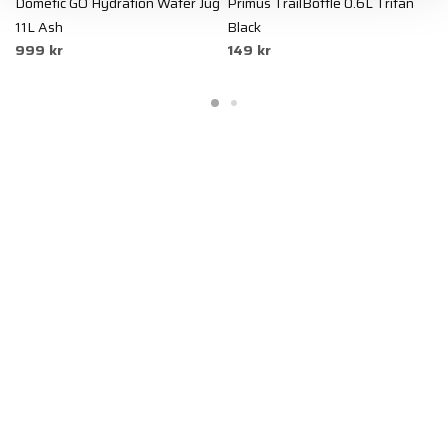
Dometic GO Hydration Water Jug
Primus TrailBottle 0.6L Tritan
P
11L Ash
Black
B
999 kr
149 kr
1