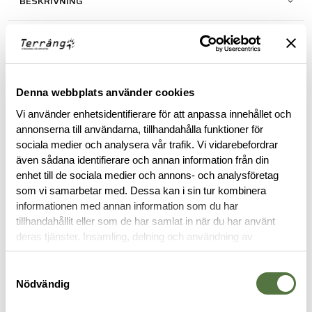
BESKRIVNING
SPECIFIKATIONER
RECENSIONER
Denna webbplats använder cookies
Vi använder enhetsidentifierare för att anpassa innehållet och
OM VARUMÄRKET
annonserna till användarna, tillhandahålla funktioner för
sociala medier och analysera vår trafik. Vi vidarebefordrar
även sådana identifierare och annan information från din
enhet till de sociala medier och annons- och analysföretag
RELATERADE PRODUKTER
som vi samarbetar med. Dessa kan i sin tur kombinera
informationen med annan information som du har
tillhandahållit eller som de har samlat in när du har använt
deras tjänster. Insamling, delning och användning av
personuppgifter kan användas för personalisering av
annonser. Läs mer om
Google's Privacy Terms
.
Samtyckesval
Nödvändig