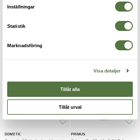
Inställningar
Statistik
DOMETIC
Hydration Water Faucet SLATE
1 095 kr
Marknadsföring
VATTENFLASKOR
Visa detaljer
Tillåt alla
Tillåt urval
DOMETIC
PRIMUS
P