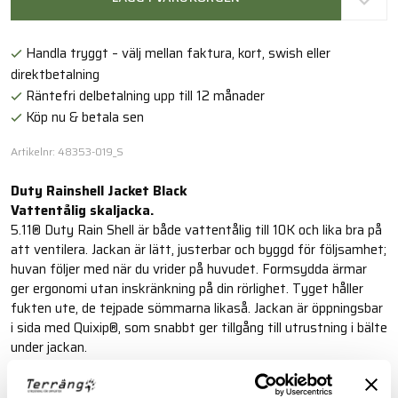
Handla tryggt – välj mellan faktura, kort, swish eller
direktbetalning
Räntefri delbetalning upp till 12 månader
Köp nu & betala sen
Artikelnr: 48353-019_S
Duty Rainshell Jacket Black
Vattentålig skaljacka.
5.11® Duty Rain Shell är både vattentålig till 10K och lika bra på
att ventilera. Jackan är lätt, justerbar och byggd för följsamhet;
huvan följer med när du vrider på huvudet. Formsydda ärmar
ger ergonomi utan inskränkning på din rörlighet. Tyget håller
fukten ute, de tejpade sömmarna likaså. Jackan är öppningsbar
i sida med Quixip®, som snabbt ger tillgång till utrustning i bälte
under jackan.
Läs mer