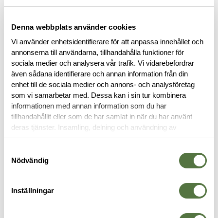
FINNS I FÖLJANDE FÄRGER
Denna webbplats använder cookies
Vi använder enhetsidentifierare för att anpassa innehållet och
annonserna till användarna, tillhandahålla funktioner för
sociala medier och analysera vår trafik. Vi vidarebefordrar
även sådana identifierare och annan information från din
enhet till de sociala medier och annons- och analysföretag
som vi samarbetar med. Dessa kan i sin tur kombinera
BESKRIVNING
informationen med annan information som du har
tillhandahållit eller som de har samlat in när du har använt
RECENSIONER
deras tjänster. Insamling, delning och användning av
personuppgifter kan användas för personalisering av
annonser. Läs mer om
Google's Privacy Terms
.
Samtyckesval
OM VARUMÄRKET
Nödvändig
Inställningar
SKAL- & REGNJACKOR