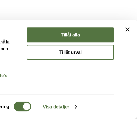
Tillåt alla
hålla
e och
Tillåt urval
r
le's
ring
Visa detaljer