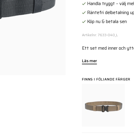
Handla tryggt – välj mell
Räntefri delbetalning up
Köp nu & betala sen
Artikelnr: 7633-040_L
Ett set med inner och ytt
Läs mer
FINNS I FÖLJANDE FÄRGER