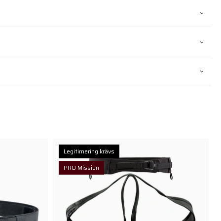
Legitimering krävs
PRO Mission