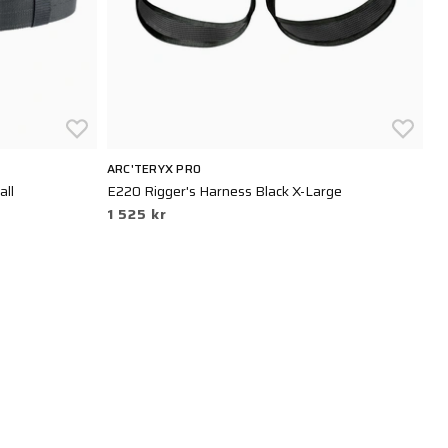
ARC'TERYX PRO
B
all
E220 Rigger's Harness Black X-Large
Er
1 525 kr
2