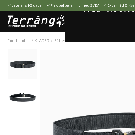
Leverans 1-3 dagar
Flexibel betalning med SVEA
Expertråd & Kval
UTRUSTNING
RYGGSÄCKAR &
Förstasidan
/
KLÄDER
/
Bälten & hängslen
/
Utrustningsbälten
/
E