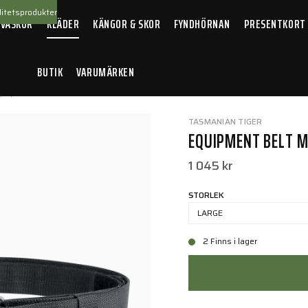
itetsprodukter
 VÄSKOR
KLÄDER
KÄNGOR & SKOR
FYNDHÖRNAN
PRESENTKORT
BUTIK
VARUMÄRKEN
quipment Belt MK II Set Black
TASMANIAN TIGER
EQUIPMENT BELT MK
1 045 kr
STORLEK
LARGE
2 Finns i lager