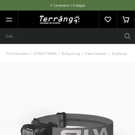
Leverans 1-3 dagar
Flexibel betalning med SVEA
Expertråd & Kvalitetsprodukter
Förstasidan
/
UTRUSTNING
/
Belysning
/
Pannlampor
/
Explorer