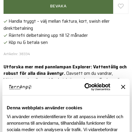
BEVAKA
Handla tryggt – välj mellan faktura, kort, swish eller
direktbetalning
Räntefri delbetalning upp till 12 månader
Köp nu & betala sen
Artikelnr: 38334
Utforska mer med pannlampan Explorer: Vattentålig och
robust för alla dina äventyr.
Oavsett om du vandrar,
klättrar, seglar eller paddlar kajak är pannlampan Explorer din
perfekta följeslagare. Den är stöttålig, helt vattentät och ger
dig kraftfullt ljus på alla dina utomhusaktiviteter.
Läs mer
Denna webbplats använder cookies
Vi använder enhetsidentifierare för att anpassa innehållet och
annonserna till användarna, tillhandahålla funktioner för
BESKRIVNING
sociala medier och analysera vår trafik. Vi vidarebefordrar