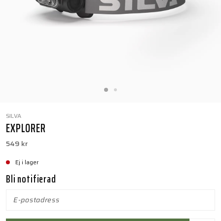
SILVA
EXPLORER
549 kr
Ej i lager
Bli notifierad