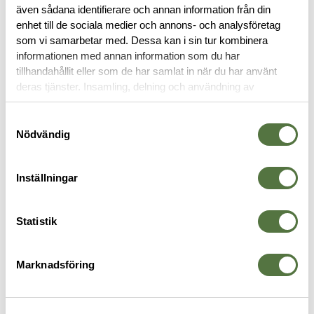
även sådana identifierare och annan information från din
enhet till de sociala medier och annons- och analysföretag
RECENSIONER
som vi samarbetar med. Dessa kan i sin tur kombinera
informationen med annan information som du har
tillhandahållit eller som de har samlat in när du har använt
OM VARUMÄRKET
deras tjänster. Insamling, delning och användning av
personuppgifter kan användas för personalisering av
annonser. Läs mer om
Google's Privacy Terms
.
Samtyckesval
Nödvändig
PANNLAMPOR
Inställningar
Statistik
Marknadsföring