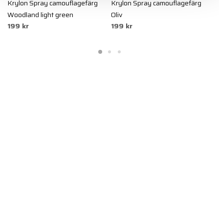
Krylon Spray camouflagefärg
Krylon Spray camouflagefärg
K
Woodland light green
Oliv
B
199 kr
199 kr
1