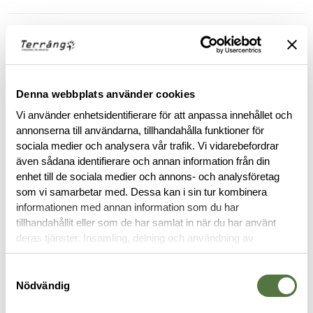
OM VARUMÄRKET
DOKUMENT
Denna webbplats använder cookies
Vi använder enhetsidentifierare för att anpassa innehållet och
annonserna till användarna, tillhandahålla funktioner för
RELATERADE PRODUKTER
sociala medier och analysera vår trafik. Vi vidarebefordrar
även sådana identifierare och annan information från din
enhet till de sociala medier och annons- och analysföretag
som vi samarbetar med. Dessa kan i sin tur kombinera
informationen med annan information som du har
tillhandahållit eller som de har samlat in när du har använt
deras tjänster. Insamling, delning och användning av
personuppgifter kan användas för personalisering av
annonser. Läs mer om
Google's Privacy Terms
.
Samtyckesval
Nödvändig